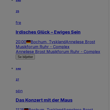
sep
25
fre
Irdisches Glück – Ewiges Sein
20:00
Bochum, Tyskland
Anneliese Brost
Musikforum Ruhr - Complex
Anneliese Brost Musikforum Ruhr - Complex
Se biljetter
sep
27
sön
Das Konzert mit der Maus
11:15
Bochum, Tyskland
Anneliese Brost