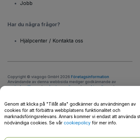
Jobb
Har du några frågor?
Hjälpcenter / Kontakta oss
Copyright © viagogo GmbH 2026
Företagsinformation
Användande av denna webbsida medger godkännande av
användarvillkor
och
sekretesspolicy
och
cookiepolicy
och
mobilsekretesspolicy
Dela inte min personliga information/dina integritetsval
Genom att klicka på "Tillåt alla" godkänner du användningen av
cookies för att förbättra webbplatsens funktionalitet och
marknadsföringsrelevans. Annars kommer vi endast att använda st
nödvändiga cookies. Se vår
cookiepolicy
för mer info.