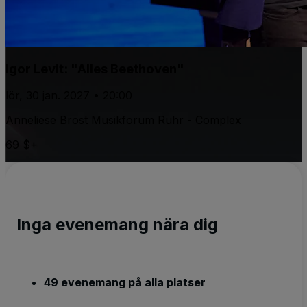
Igor Levit: "Alles Beethoven"
lör, 30 jan. 2027 • 20:00
Anneliese Brost Musikforum Ruhr - Complex
69 $+
Inga evenemang nära dig
49 evenemang på alla platser