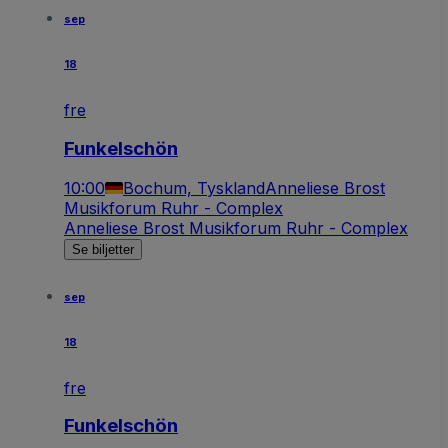
sep
18
fre
Funkelschön
10:00
Bochum, Tyskland
Anneliese Brost
Musikforum Ruhr - Complex
Anneliese Brost Musikforum Ruhr - Complex
Se biljetter
sep
18
fre
Funkelschön