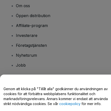
Om oss
Öppen distribution
Affiliate-program
Investerare
Företagstjänsten
Nyhetsrum
Jobb
Har du några frågor?
Genom att klicka på "Tillåt alla" godkänner du användningen av
cookies för att förbättra webbplatsens funktionalitet och
Hjälpcenter / Kontakta oss
marknadsföringsrelevans. Annars kommer vi endast att använda
strikt nödvändiga cookies. Se vår
cookiepolicy
för mer info.