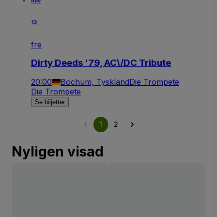
nov
13
fre
Dirty Deeds '79, AC\/DC Tribute
20:00
Bochum, Tyskland
Die Trompete
Die Trompete
Se biljetter
1
2
Nyligen visad