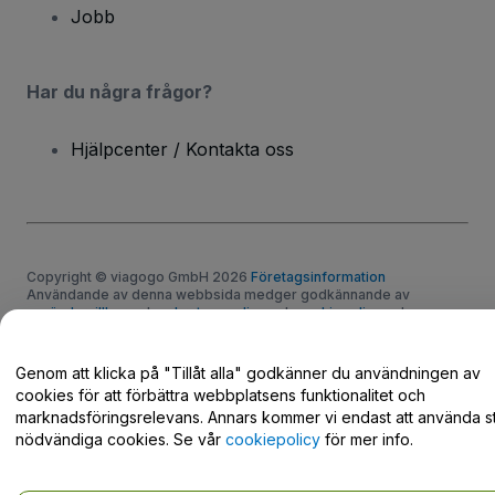
Jobb
Har du några frågor?
Hjälpcenter / Kontakta oss
Copyright © viagogo GmbH 2026
Företagsinformation
Användande av denna webbsida medger godkännande av
användarvillkor
och
sekretesspolicy
och
cookiepolicy
och
mobilsekretesspolicy
Dela inte min personliga information/dina integritetsval
Genom att klicka på "Tillåt alla" godkänner du användningen av
cookies för att förbättra webbplatsens funktionalitet och
marknadsföringsrelevans. Annars kommer vi endast att använda st
nödvändiga cookies. Se vår
cookiepolicy
för mer info.