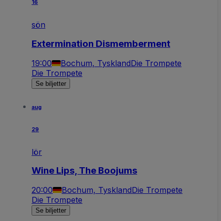
16
sön
Extermination Dismemberment
19:00
Bochum, Tyskland
Die Trompete
Die Trompete
Se biljetter
aug
29
lör
Wine Lips, The Boojums
20:00
Bochum, Tyskland
Die Trompete
Die Trompete
Se biljetter