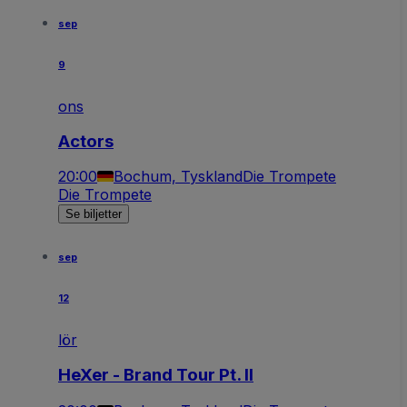
sep
9
ons
Actors
20:00
Bochum, Tyskland
Die Trompete
Die Trompete
Se biljetter
sep
12
lör
HeXer - Brand Tour Pt. II