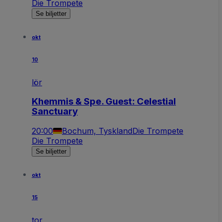
Die Trompete
Se biljetter
okt
10
lör
Khemmis & Spe. Guest: Celestial
Sanctuary
20:00
Bochum, Tyskland
Die Trompete
Die Trompete
Se biljetter
okt
15
tor