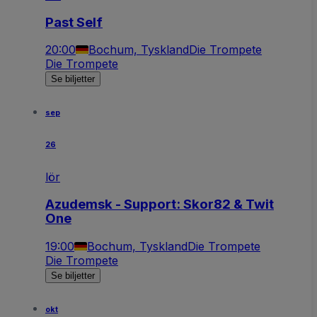
Past Self
20:00
Bochum, Tyskland
Die Trompete
Die Trompete
Se biljetter
sep
26
lör
Azudemsk - Support: Skor82 & Twit
One
19:00
Bochum, Tyskland
Die Trompete
Die Trompete
Se biljetter
okt