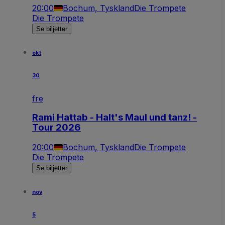
20:00
Bochum, Tyskland
Die Trompete
Die Trompete
Se biljetter
okt
30
fre
Rami Hattab - Halt's Maul und tanz! -
Tour 2026
20:00
Bochum, Tyskland
Die Trompete
Die Trompete
Se biljetter
nov
5