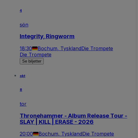
4
sön
Integrity, Ringworm
18:30
Bochum, Tyskland
Die Trompete
Die Trompete
Se biljetter
okt
8
tor
Thronehammer - Album Release Tour -
SLAY | KILL | ERASE - 2026
20:00
Bochum, Tyskland
Die Trompete