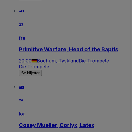
okt
23
fre
Primitive Warfare, Head of the Baptis
20:00
Bochum, Tyskland
Die Trompete
Die Trompete
Se biljetter
okt
24
lör
Cosey Mueller, Corlyx, Latex