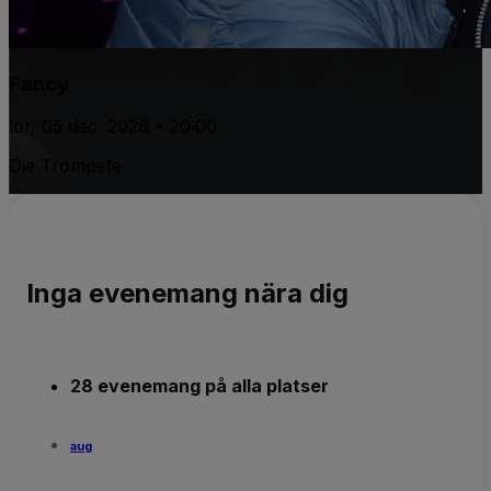
Fancy
lör, 05 dec. 2026 • 20:00
Die Trompete
Inga evenemang nära dig
28 evenemang på alla platser
aug