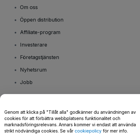
Om oss
Öppen distribution
Affiliate-program
Investerare
Företagstjänsten
Nyhetsrum
Jobb
Har du några frågor?
Genom att klicka på "Tillåt alla" godkänner du användningen av
cookies för att förbättra webbplatsens funktionalitet och
Hjälpcenter / Kontakta oss
marknadsföringsrelevans. Annars kommer vi endast att använda
strikt nödvändiga cookies. Se vår
cookiepolicy
för mer info.