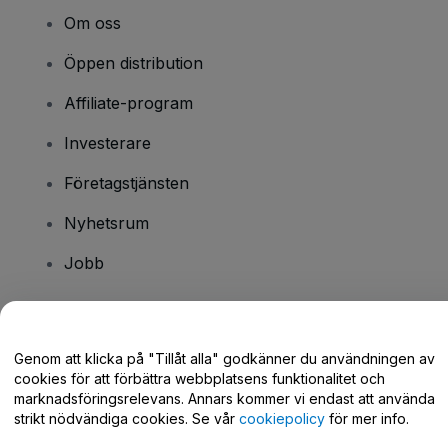
Om oss
Öppen distribution
Affiliate-program
Investerare
Företagstjänsten
Nyhetsrum
Jobb
Har du några frågor?
Genom att klicka på "Tillåt alla" godkänner du användningen av
cookies för att förbättra webbplatsens funktionalitet och
Hjälpcenter / Kontakta oss
marknadsföringsrelevans. Annars kommer vi endast att använda
strikt nödvändiga cookies. Se vår
cookiepolicy
för mer info.