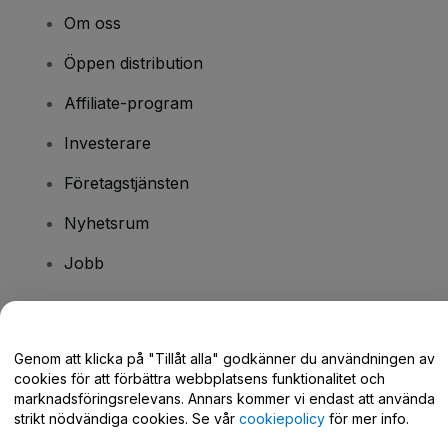
Om oss
Öppen distribution
Affiliate-program
Investerare
Företagstjänsten
Nyhetsrum
Jobb
Har du några frågor?
Genom att klicka på "Tillåt alla" godkänner du användningen av
cookies för att förbättra webbplatsens funktionalitet och
Hjälpcenter / Kontakta oss
marknadsföringsrelevans. Annars kommer vi endast att använda
strikt nödvändiga cookies. Se vår
cookiepolicy
för mer info.