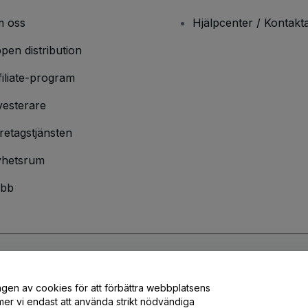
 oss
Hjälpcenter / Kontakt
pen distribution
filiate-program
vesterare
retagstjänsten
hetsrum
bb
ndarvillkor
och
sekretesspolicy
och
cookiepolicy
och
mobilsekretesspolic
ngen av cookies för att förbättra webbplatsens
er vi endast att använda strikt nödvändiga