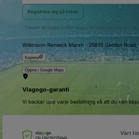
Registrera dig på listan
Genom att logga in eller skapa ett konto godkänner du
Wilkinson-Renwick Marsh
-
25855 Glidden Road, 
Kopiera
Öppna i Google Maps
Viagogo-garanti
Vi backar upp varje beställning så att du kan köp
Vårt fö