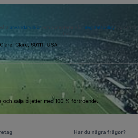
 våra
användarvillkor
och accepterar vår
integritetspolicy
. Du kan få
helst.
Clare, Clare, 60111, USA
a och sälja biljetter med 100 % förtroende.
retag
Har du några frågor?