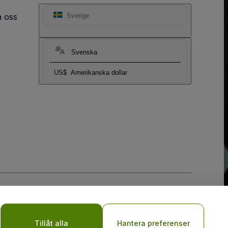
a oss
Sverige
Svenska
US$
Amerikanska dollar
y
Tillåt alla
Hantera preferenser