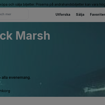
 köpa och sälja biljetter. Priserna på andrahandsbiljetter kan vara hög
Utforska
Sälja
Favorite
ck Marsh
se alla evenemang.
inkorg