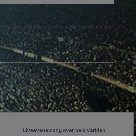
 SMS-aviseringar från oss och kan välja bort det när som
Liveevenemang över hela världen