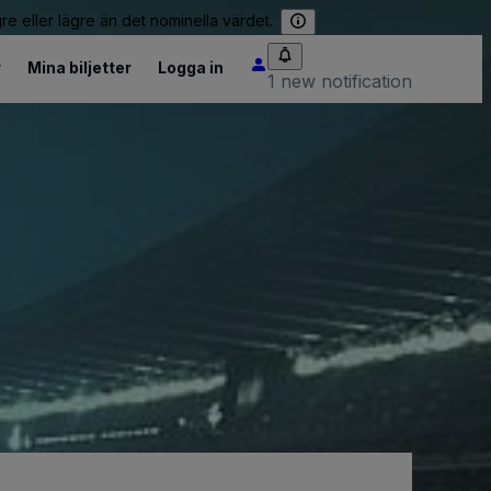
re eller lägre än det nominella värdet.
r
Mina biljetter
Logga in
1 new notification