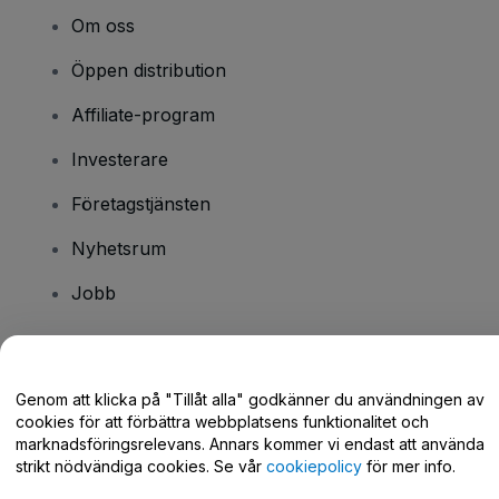
Om oss
Öppen distribution
Affiliate-program
Investerare
Företagstjänsten
Nyhetsrum
Jobb
Har du några frågor?
Genom att klicka på "Tillåt alla" godkänner du användningen av
cookies för att förbättra webbplatsens funktionalitet och
Hjälpcenter / Kontakta oss
marknadsföringsrelevans. Annars kommer vi endast att använda
strikt nödvändiga cookies. Se vår
cookiepolicy
för mer info.