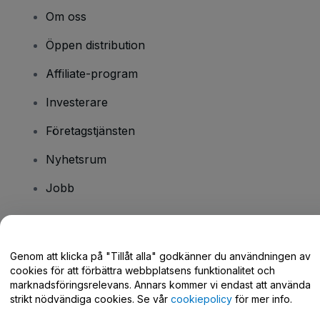
Om oss
Öppen distribution
Affiliate-program
Investerare
Företagstjänsten
Nyhetsrum
Jobb
Har du några frågor?
Genom att klicka på "Tillåt alla" godkänner du användningen av
cookies för att förbättra webbplatsens funktionalitet och
Hjälpcenter / Kontakta oss
marknadsföringsrelevans. Annars kommer vi endast att använda
strikt nödvändiga cookies. Se vår
cookiepolicy
för mer info.