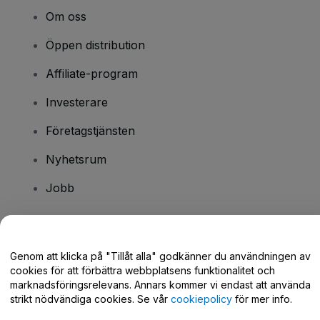
Om oss
Öppen distribution
Affiliate-program
Investerare
Företagstjänsten
Nyhetsrum
Jobb
Har du några frågor?
Genom att klicka på "Tillåt alla" godkänner du användningen av
cookies för att förbättra webbplatsens funktionalitet och
Hjälpcenter / Kontakta oss
marknadsföringsrelevans. Annars kommer vi endast att använda
strikt nödvändiga cookies. Se vår
cookiepolicy
för mer info.