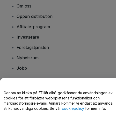
Om oss
Öppen distribution
Affiliate-program
Investerare
Företagstjänsten
Nyhetsrum
Jobb
Har du några frågor?
Genom att klicka på "Tillåt alla" godkänner du användningen av
cookies för att förbättra webbplatsens funktionalitet och
Hjälpcenter / Kontakta oss
marknadsföringsrelevans. Annars kommer vi endast att använda
strikt nödvändiga cookies. Se vår
cookiepolicy
för mer info.