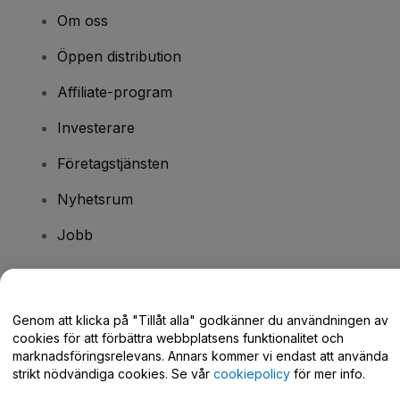
Om oss
Öppen distribution
Affiliate-program
Investerare
Företagstjänsten
Nyhetsrum
Jobb
Har du några frågor?
Genom att klicka på "Tillåt alla" godkänner du användningen av
cookies för att förbättra webbplatsens funktionalitet och
Hjälpcenter / Kontakta oss
marknadsföringsrelevans. Annars kommer vi endast att använda
strikt nödvändiga cookies. Se vår
cookiepolicy
för mer info.