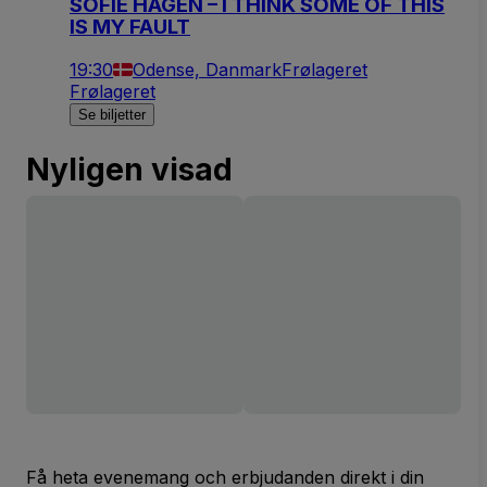
SOFIE HAGEN – I THINK SOME OF THIS
IS MY FAULT
19:30
Odense, Danmark
Frølageret
Frølageret
Se biljetter
Nyligen visad
Få heta evenemang och erbjudanden direkt i din