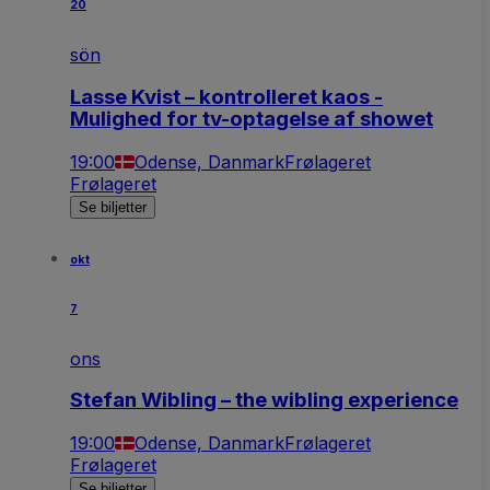
20
sön
Lasse Kvist – kontrolleret kaos -
Mulighed for tv-optagelse af showet
19:00
Odense, Danmark
Frølageret
Frølageret
Se biljetter
okt
7
ons
Stefan Wibling – the wibling experience
19:00
Odense, Danmark
Frølageret
Frølageret
Se biljetter