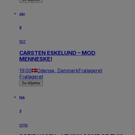
okt
8
tor
CARSTEN ESKELUND – MOD
MENNESKE!
19:00
Odense, Danmark
Frølageret
Frølageret
Se biljetter
feb
3
ons