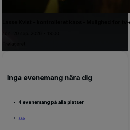
Lasse Kvist – kontrolleret kaos - Mulighed for t
sön, 20 sep. 2026 • 19:00
Frølageret
Inga evenemang nära dig
4 evenemang på alla platser
sep