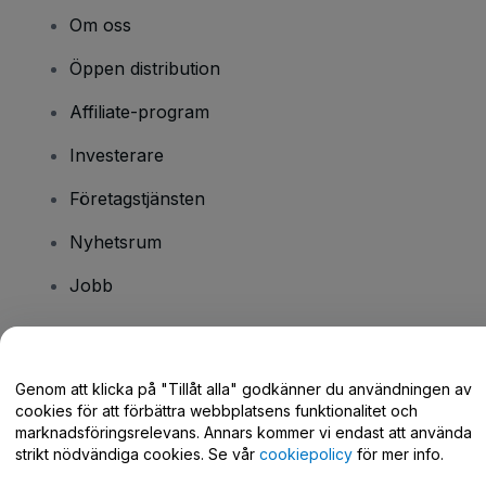
Om oss
Öppen distribution
Affiliate-program
Investerare
Företagstjänsten
Nyhetsrum
Jobb
Har du några frågor?
Genom att klicka på "Tillåt alla" godkänner du användningen av
cookies för att förbättra webbplatsens funktionalitet och
Hjälpcenter / Kontakta oss
marknadsföringsrelevans. Annars kommer vi endast att använda
strikt nödvändiga cookies. Se vår
cookiepolicy
för mer info.