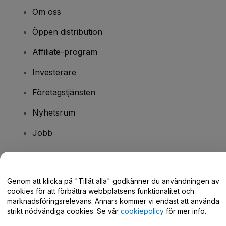
Om oss
Öppen distribution
Affiliate-program
Investerare
Företagstjänsten
Nyhetsrum
Jobb
Har du några frågor?
Genom att klicka på "Tillåt alla" godkänner du användningen av
cookies för att förbättra webbplatsens funktionalitet och
Hjälpcenter / Kontakta oss
marknadsföringsrelevans. Annars kommer vi endast att använda
strikt nödvändiga cookies. Se vår
cookiepolicy
för mer info.