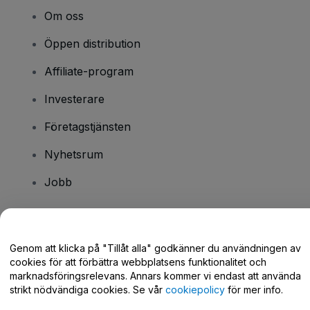
Om oss
Öppen distribution
Affiliate-program
Investerare
Företagstjänsten
Nyhetsrum
Jobb
Har du några frågor?
Genom att klicka på "Tillåt alla" godkänner du användningen av
cookies för att förbättra webbplatsens funktionalitet och
Hjälpcenter / Kontakta oss
marknadsföringsrelevans. Annars kommer vi endast att använda
strikt nödvändiga cookies. Se vår
cookiepolicy
för mer info.