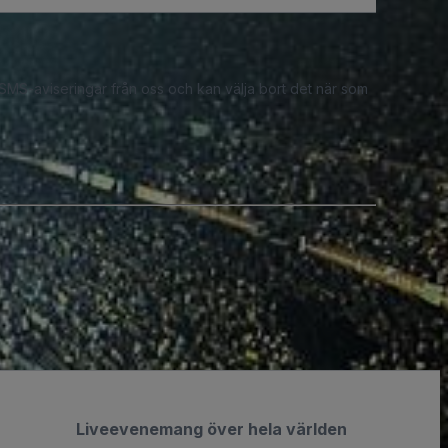
 SMS-aviseringar från oss och kan välja bort det när som
Liveevenemang över hela världen