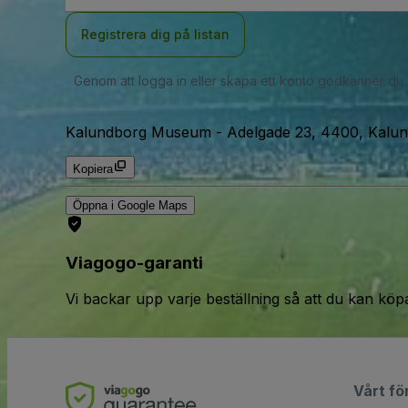
Registrera dig på listan
Genom att logga in eller skapa ett konto godkänner du
Kalundborg Museum
-
Adelgade 23, 4400, Kalu
Kopiera
Öppna i Google Maps
Viagogo-garanti
Vi backar upp varje beställning så att du kan köp
Vårt fö