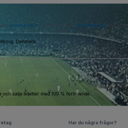
 våra
användarvillkor
och accepterar vår
integritetspolicy
. Du kan få
helst.
ndborg, Danmark
a och sälja biljetter med 100 % förtroende.
retag
Har du några frågor?