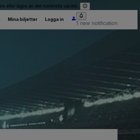
re eller lägre än det nominella värdet.
r
Mina biljetter
Logga in
1 new notification