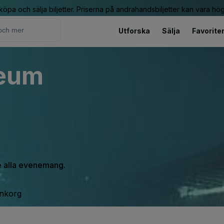
 köpa och sälja biljetter. Priserna på andrahandsbiljetter kan vara hög
Utforska
Sälja
Favorite
seum
se alla evenemang.
inkorg