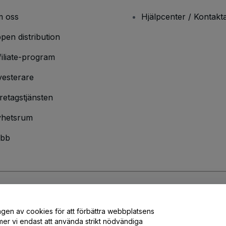
 oss
Hjälpcenter / Kontakt
pen distribution
filiate-program
vesterare
retagstjänsten
hetsrum
bb
ndarvillkor
och
sekretesspolicy
och
cookiepolicy
och
mobilsekretesspolic
ngen av cookies för att förbättra webbplatsens
er vi endast att använda strikt nödvändiga