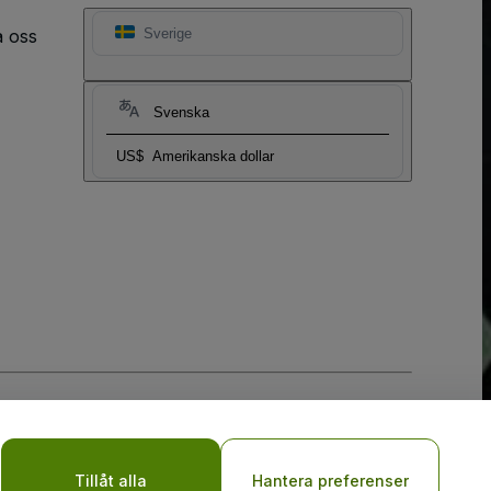
a oss
Sverige
Svenska
US$
Amerikanska dollar
y
Tillåt alla
Hantera preferenser