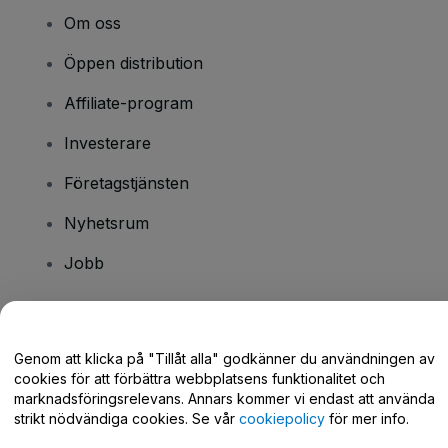
Om oss
Öppen distribution
Affiliate-program
Investerare
Företagstjänsten
Nyhetsrum
Jobb
Har du några frågor?
Genom att klicka på "Tillåt alla" godkänner du användningen av
cookies för att förbättra webbplatsens funktionalitet och
Hjälpcenter / Kontakta oss
marknadsföringsrelevans. Annars kommer vi endast att använda
strikt nödvändiga cookies. Se vår
cookiepolicy
för mer info.