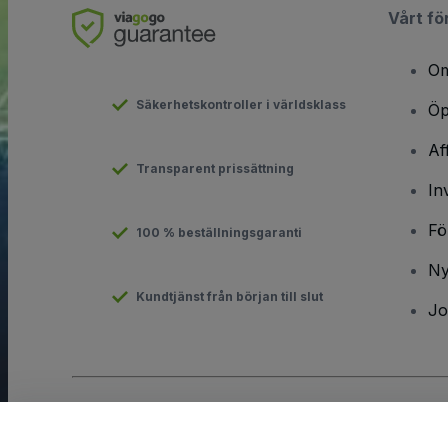
Vårt fö
Om
Säkerhetskontroller i världsklass
Öp
Af
Transparent prissättning
In
Fö
100 % beställningsgaranti
Ny
Kundtjänst från början till slut
Jo
Copyright © viagogo GmbH 2026
Företagsinformation
Användande av denna webbsida medger godkännande av
anvä