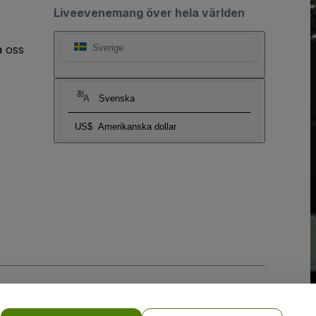
Liveevenemang över hela världen
a oss
Sverige
Svenska
US$
Amerikanska dollar
y