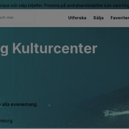
 köpa och sälja biljetter. Priserna på andrahandsbiljetter kan vara hög
Utforska
Sälja
Favorite
g Kulturcenter
se alla evenemang.
inkorg