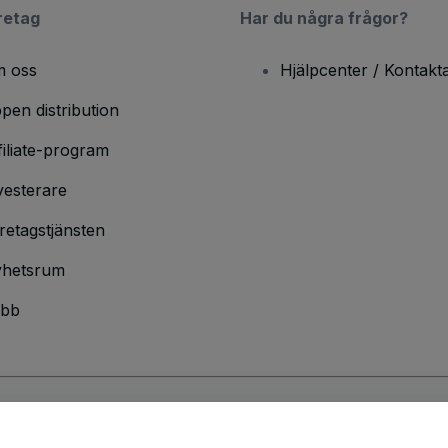
retag
Har du några frågor?
 oss
Hjälpcenter / Kontakt
pen distribution
filiate-program
vesterare
retagstjänsten
hetsrum
bb
ndarvillkor
och
sekretesspolicy
och
cookiepolicy
och
mobilsekretesspolic