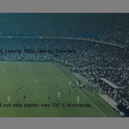
 våra
användarvillkor
och accepterar vår
integritetspolicy
. Du kan få
helst.
vej, Lemvig, 7620, Lemvig, Danmark
a och sälja biljetter med 100 % förtroende.