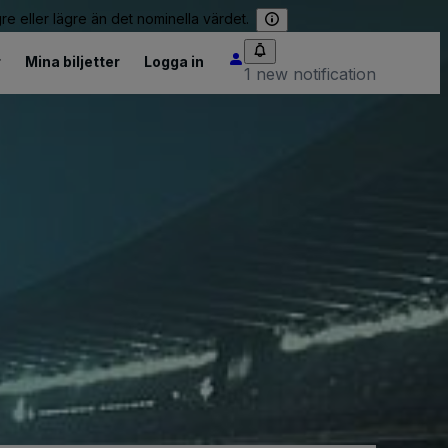
re eller lägre än det nominella värdet.
r
Mina biljetter
Logga in
1 new notification