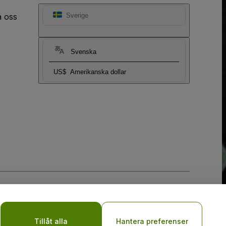
a oss
Sverige
Svenska
US$
Amerikanska dollar
y
Tillåt alla
Hantera preferenser