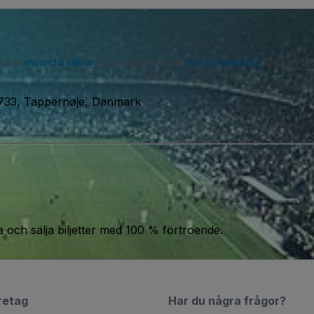
 våra
användarvillkor
och accepterar vår
integritetspolicy
. Du kan få
helst.
4733, Tappernøje, Danmark
a och sälja biljetter med 100 % förtroende.
retag
Har du några frågor?