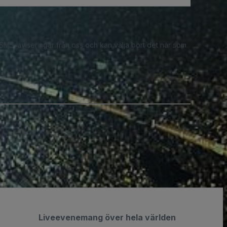
 SMS-aviseringar från oss och kan välja bort det när som
Liveevenemang över hela världen