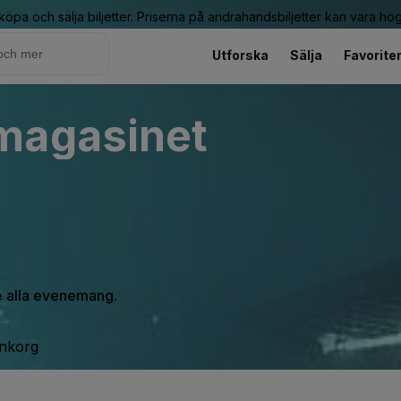
 köpa och sälja biljetter. Priserna på andrahandsbiljetter kan vara hög
Utforska
Sälja
Favorite
magasinet
se alla evenemang.
inkorg