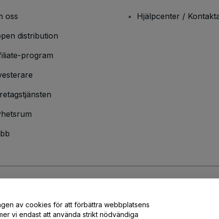
 oss
Hjälpcenter / Kontakt
pen distribution
filiate-program
vesterare
retagstjänsten
hetsrum
bb
ndarvillkor
och
sekretesspolicy
och
cookiepolicy
och
mobilsekretesspolic
ngen av cookies för att förbättra webbplatsens
er vi endast att använda strikt nödvändiga