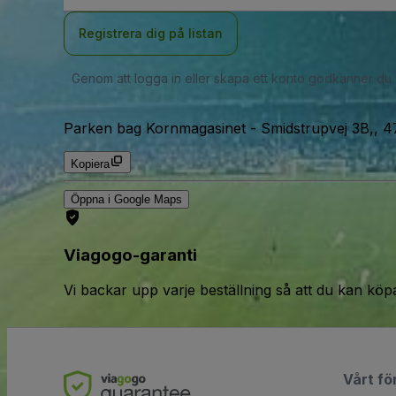
Registrera dig på listan
Genom att logga in eller skapa ett konto godkänner du
Parken bag Kornmagasinet
-
Smidstrupvej 3B,, 
Kopiera
Öppna i Google Maps
Viagogo-garanti
Vi backar upp varje beställning så att du kan köp
Vårt fö