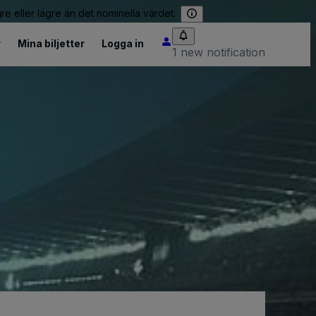
re eller lägre än det nominella värdet.
r
Mina biljetter
Logga in
1 new notification