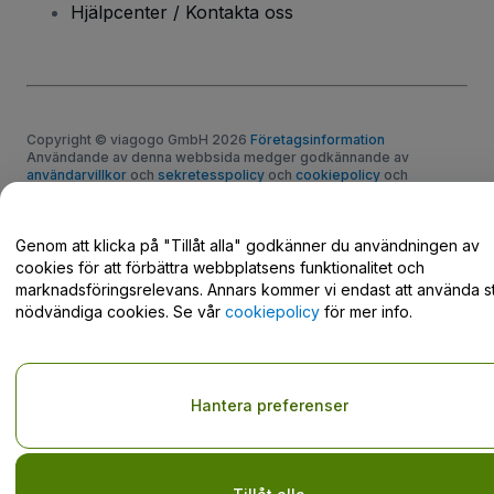
Hjälpcenter / Kontakta oss
Copyright © viagogo GmbH 2026
Företagsinformation
Användande av denna webbsida medger godkännande av
användarvillkor
och
sekretesspolicy
och
cookiepolicy
och
mobilsekretesspolicy
Dela inte min personliga information/dina integritetsval
Genom att klicka på "Tillåt alla" godkänner du användningen av
cookies för att förbättra webbplatsens funktionalitet och
marknadsföringsrelevans. Annars kommer vi endast att använda st
nödvändiga cookies. Se vår
cookiepolicy
för mer info.
Hantera preferenser