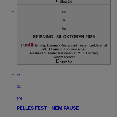
Slutsåld
okt
30
fre
SPISNING - 30. OKTOBER 2026
17:00
Herning, Danmark
Restaurant Teater Kælderen at
MCH Herning Kongrescenter
Restaurant Teater Kælderen at MCH Herning
Kongrescenter
Slutsåld
okt
30
fre
PELLES FEST - NEM PAUSE