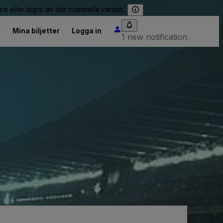
re eller lägre än det nominella värdet.
r
Mina biljetter
Logga in
1 new notification