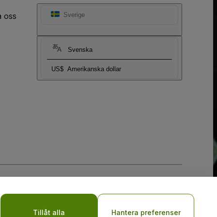
a oss
Sverige
Svenska
US$
Amerikanska dollar
y
Tillåt alla
Hantera preferenser