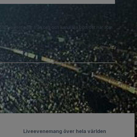
 SMS-aviseringar från oss och kan välja bort det när som
Liveevenemang över hela världen