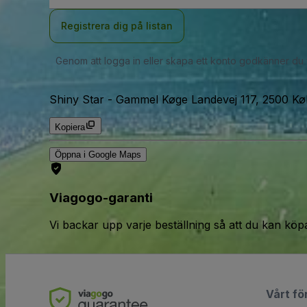
Registrera dig på listan
Genom att logga in eller skapa ett konto godkänner du
Shiny Star
-
Gammel Køge Landevej 117, 2500 K
Kopiera
Öppna i Google Maps
Viagogo-garanti
Vi backar upp varje beställning så att du kan köp
Vårt fö