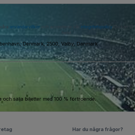
 våra
användarvillkor
och accepterar vår
integritetspolicy
. Du kan få
helst.
øbenhavn, Denmark, 2500, Valby, Danmark
a och sälja biljetter med 100 % förtroende.
retag
Har du några frågor?