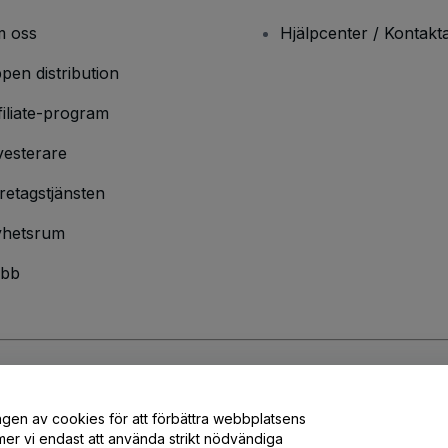
 oss
Hjälpcenter / Kontakt
pen distribution
filiate-program
vesterare
retagstjänsten
hetsrum
bb
ndarvillkor
och
sekretesspolicy
och
cookiepolicy
och
mobilsekretesspolic
ngen av cookies för att förbättra webbplatsens
er vi endast att använda strikt nödvändiga