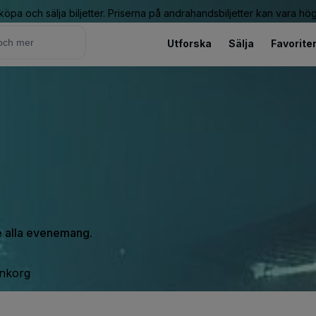
 köpa och sälja biljetter. Priserna på andrahandsbiljetter kan vara hög
Utforska
Sälja
Favorite
se alla evenemang.
inkorg