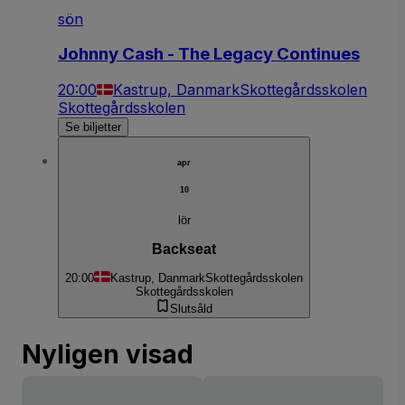
sön
Johnny Cash - The Legacy Continues
20:00
Kastrup, Danmark
Skottegårdsskolen
Skottegårdsskolen
Se biljetter
apr
10
lör
Backseat
20:00
Kastrup, Danmark
Skottegårdsskolen
Skottegårdsskolen
Slutsåld
Nyligen visad