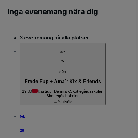
Inga evenemang nära dig
3 evenemang på alla platser
dec
27
sön
Frede Fup + Ama´r Kix & Friends
19:00
Kastrup, Danmark
Skottegårdsskolen
Skottegårdsskolen
Slutsåld
feb
28