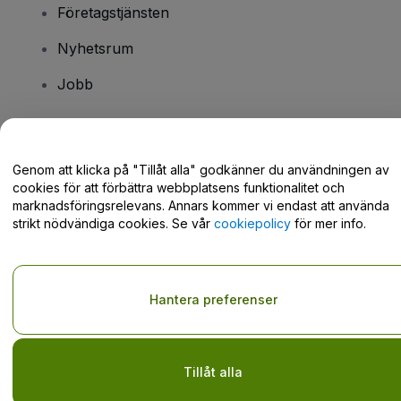
Företagstjänsten
Nyhetsrum
Jobb
Har du några frågor?
Genom att klicka på "Tillåt alla" godkänner du användningen av
cookies för att förbättra webbplatsens funktionalitet och
Hjälpcenter / Kontakta oss
marknadsföringsrelevans. Annars kommer vi endast att använda
strikt nödvändiga cookies. Se vår
cookiepolicy
för mer info.
Copyright © viagogo GmbH 2026
Företagsinformation
Hantera preferenser
Användande av denna webbsida medger godkännande av
användarvillkor
och
sekretesspolicy
och
cookiepolicy
och
mobilsekretesspolicy
Dela inte min personliga information/dina integritetsval
Tillåt alla