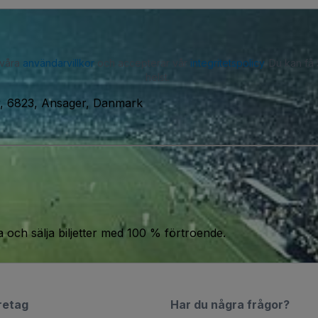
 våra
användarvillkor
och accepterar vår
integritetspolicy
. Du kan få
helst.
r, 6823, Ansager, Danmark
a och sälja biljetter med 100 % förtroende.
retag
Har du några frågor?