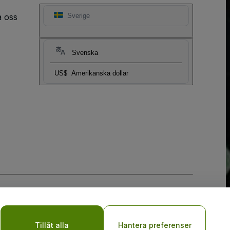
a oss
Sverige
Svenska
US$
Amerikanska dollar
y
Tillåt alla
Hantera preferenser