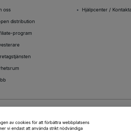
 oss
Hjälpcenter / Kontakt
pen distribution
filiate-program
vesterare
retagstjänsten
hetsrum
bb
ndarvillkor
och
sekretesspolicy
och
cookiepolicy
och
mobilsekretesspolic
ngen av cookies för att förbättra webbplatsens
er vi endast att använda strikt nödvändiga