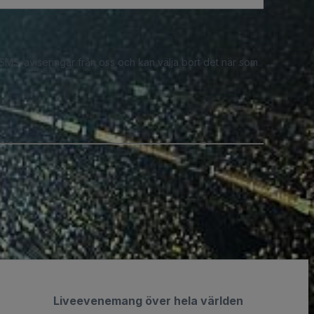
 SMS-aviseringar från oss och kan välja bort det när som
Liveevenemang över hela världen