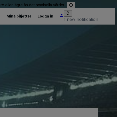
re eller lägre än det nominella värdet.
r
Mina biljetter
Logga in
1 new notification