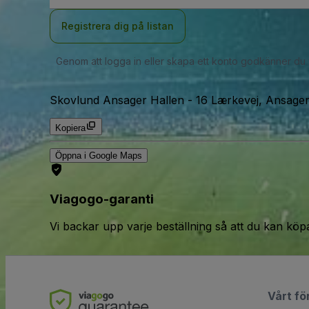
Registrera dig på listan
Genom att logga in eller skapa ett konto godkänner du
Skovlund Ansager Hallen
-
16 Lærkevej, Ansage
Kopiera
Öppna i Google Maps
Viagogo-garanti
Vi backar upp varje beställning så att du kan köp
Vårt fö