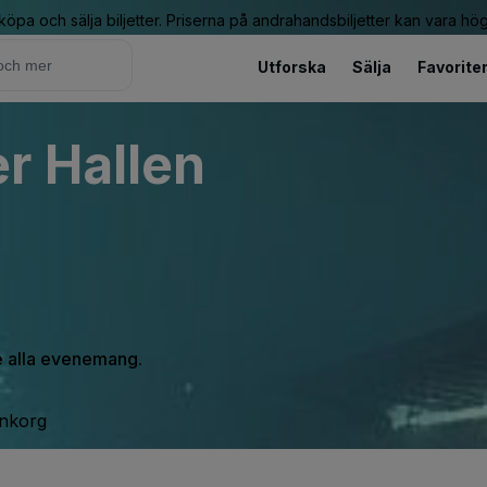
 köpa och sälja biljetter. Priserna på andrahandsbiljetter kan vara hög
Utforska
Sälja
Favorite
r Hallen
se alla evenemang.
inkorg