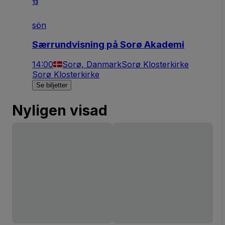
13
sön
Særrundvisning på Sorø Akademi
14:00
Sorø, Danmark
Sorø Klosterkirke
Sorø Klosterkirke
Se biljetter
Nyligen visad