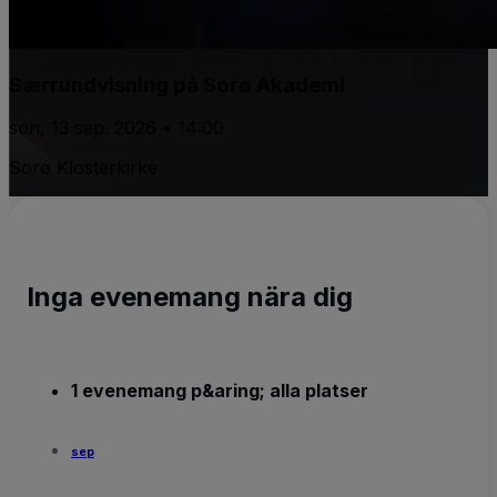
Særrundvisning på Sorø Akademi
sön, 13 sep. 2026 • 14:00
Sorø Klosterkirke
Inga evenemang nära dig
1 evenemang p&aring; alla platser
sep