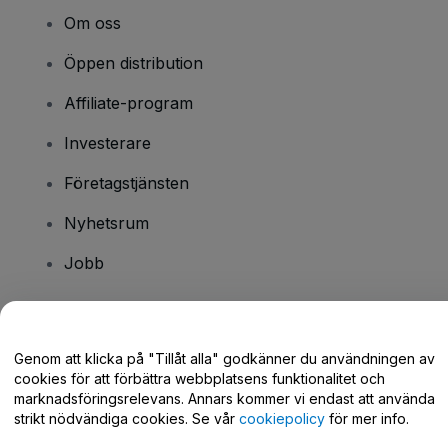
Om oss
Öppen distribution
Affiliate-program
Investerare
Företagstjänsten
Nyhetsrum
Jobb
Har du några frågor?
Genom att klicka på "Tillåt alla" godkänner du användningen av
cookies för att förbättra webbplatsens funktionalitet och
Hjälpcenter / Kontakta oss
marknadsföringsrelevans. Annars kommer vi endast att använda
strikt nödvändiga cookies. Se vår
cookiepolicy
för mer info.