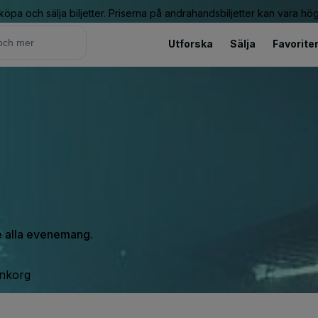
 köpa och sälja biljetter. Priserna på andrahandsbiljetter kan vara hög
Utforska
Sälja
Favorite
se alla evenemang.
inkorg