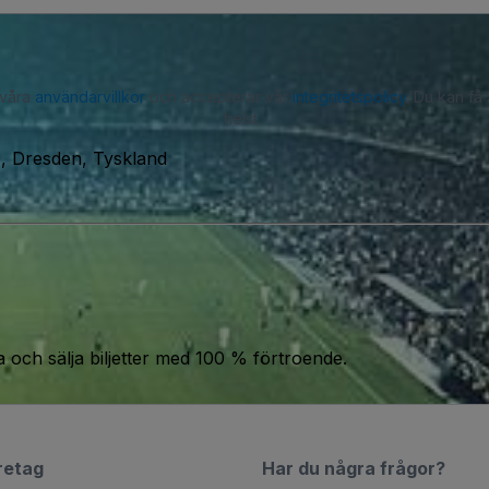
 våra
användarvillkor
och accepterar vår
integritetspolicy
. Du kan få
helst.
, Dresden, Tyskland
a och sälja biljetter med 100 % förtroende.
retag
Har du några frågor?