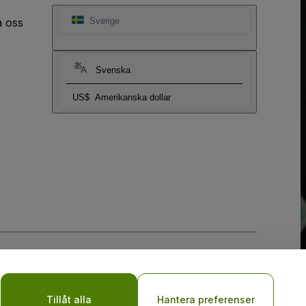
a oss
Sverige
Svenska
US$
Amerikanska dollar
y
Tillåt alla
Hantera preferenser