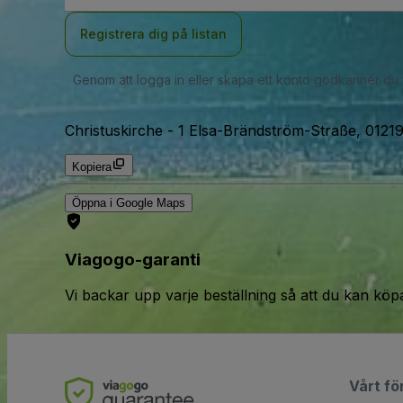
Registrera dig på listan
Genom att logga in eller skapa ett konto godkänner du
Christuskirche
-
1 Elsa-Brändström-Straße, 01219
Kopiera
Öppna i Google Maps
Viagogo-garanti
Vi backar upp varje beställning så att du kan köp
Vårt fö