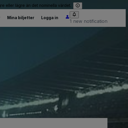
re eller lägre än det nominella värdet.
r
Mina biljetter
Logga in
1 new notification