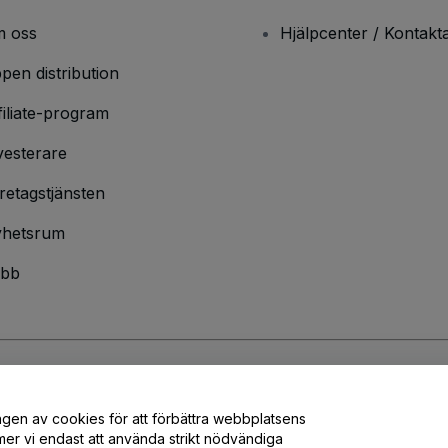
 oss
Hjälpcenter / Kontakt
pen distribution
filiate-program
vesterare
retagstjänsten
hetsrum
bb
ndarvillkor
och
sekretesspolicy
och
cookiepolicy
och
mobilsekretesspolic
ngen av cookies för att förbättra webbplatsens
er vi endast att använda strikt nödvändiga