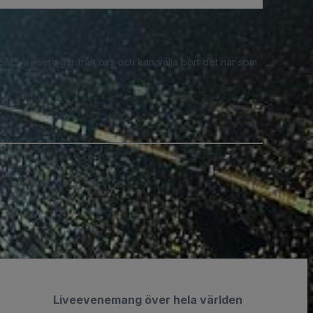
 SMS-aviseringar från oss och kan välja bort det när som
Liveevenemang över hela världen