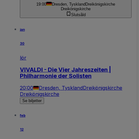
19:00
Dresden, Tyskland
Dreikönigskirche
Dreikönigskirche
Slutsåld
jan
30
lör
VIVALDI - Die Vier Jahreszeiten |
Philharmonie der Solisten
20:00
Dresden, Tyskland
Dreikönigskirche
Dreikönigskirche
Se biljetter
feb
12