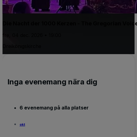
Die Nacht der 1000 Kerzen - The Gregorian Voic
fre, 04 dec. 2026 • 19:00
Dreikönigskirche
Inga evenemang nära dig
6 evenemang på alla platser
okt