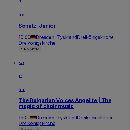
8
tor
Schütz_Junior!
19:00
Dresden, Tyskland
Dreikönigskirche
Dreikönigskirche
Se biljetter
okt
17
lör
The Bulgarian Voices Angelite | The
magic of choir music
19:00
Dresden, Tyskland
Dreikönigskirche
Dreikönigskirche
Se biljetter