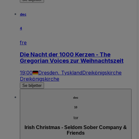
dec
4
fre
Die Nacht der 1000 Kerzen - The
Gregorian Voices zur Weihnachtszeit
19:00
Dresden, Tyskland
Dreikönigskirche
Dreikönigskirche
Se biljetter
dec
10
tor
Irish Christmas - Seldom Sober Company &
Friends