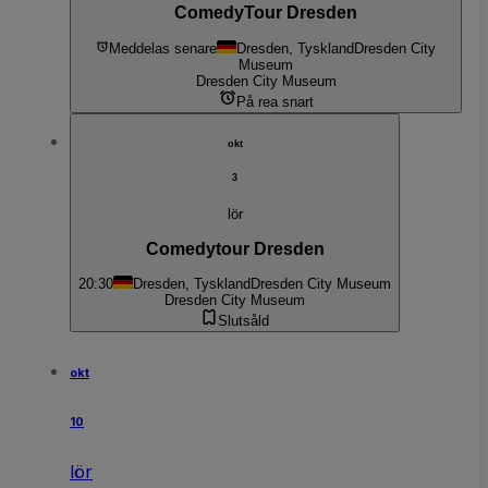
ComedyTour Dresden
Meddelas senare
Dresden, Tyskland
Dresden City
Museum
Dresden City Museum
På rea snart
okt
3
lör
Comedytour Dresden
20:30
Dresden, Tyskland
Dresden City Museum
Dresden City Museum
Slutsåld
okt
10
lör