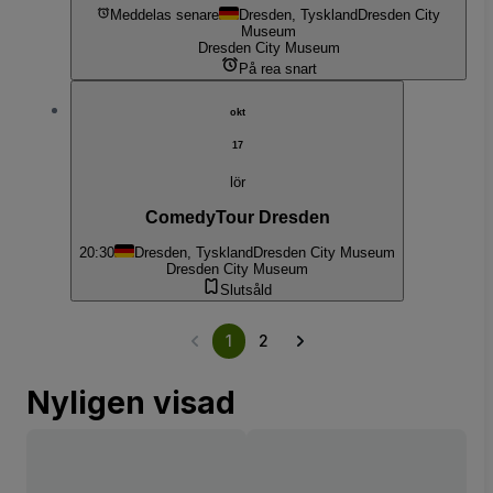
Meddelas senare
Dresden, Tyskland
Dresden City
Museum
Dresden City Museum
På rea snart
okt
17
lör
ComedyTour Dresden
20:30
Dresden, Tyskland
Dresden City Museum
Dresden City Museum
Slutsåld
1
2
Nyligen visad