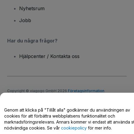
Nyhetsrum
Jobb
Har du några frågor?
Hjälpcenter / Kontakta oss
Copyright © viagogo GmbH 2026
Företagsinformation
Användande av denna webbsida medger godkännande av
användarvillkor
och
sekretesspolicy
och
cookiepolicy
och
mobilsekretesspolicy
Genom att klicka på "Tillåt alla" godkänner du användningen av
Dela inte min personliga information/dina integritetsval
cookies för att förbättra webbplatsens funktionalitet och
marknadsföringsrelevans. Annars kommer vi endast att använda st
nödvändiga cookies. Se vår
cookiepolicy
för mer info.