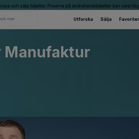
 köpa och sälja biljetter. Priserna på andrahandsbiljetter kan vara hög
Utforska
Sälja
Favorite
 Manufaktur