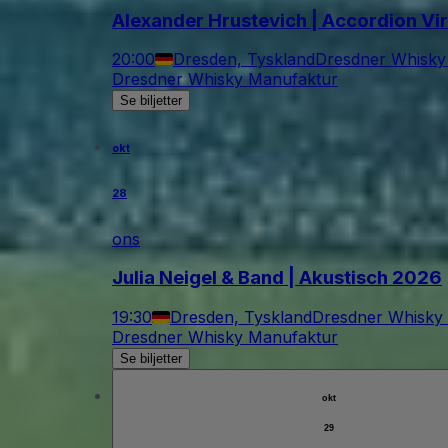
Alexander Hrustevich | Accordion Vi
20:00
Dresden, Tyskland
Dresdner Whisky
Dresdner Whisky Manufaktur
Se biljetter
okt
28
ons
Julia Neigel & Band | Akustisch 2026
19:30
Dresden, Tyskland
Dresdner Whisky
Dresdner Whisky Manufaktur
Se biljetter
okt
29