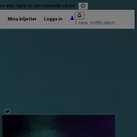
re eller lägre än det nominella värdet.
r
Mina biljetter
Logga in
1 new notification