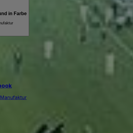
 und in Farbe
ufaktur
book
 Manufaktur