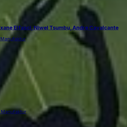
oxane Elfasci, Niwel Tsumbu, Andre Cavalcante
 Manufaktur
 Manufaktur