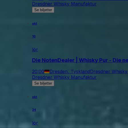
Dresdner Whisky Manufaktur
Se biljetter
okt
10
lör
Die NotenDealer | Whisky Pur - Die
20:00
Dresden, Tyskland
Dresdner Whisky
Dresdner Whisky Manufaktur
Se biljetter
okt
24
lör