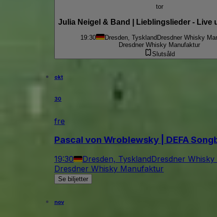
tor
Julia Neigel & Band | Lieblingslieder - Live
19:30
Dresden, Tyskland
Dresdner Whisky Man
Dresdner Whisky Manufaktur
Slutsåld
okt
30
fre
Pascal von Wroblewsky | DEFA Song
19:30
Dresden, Tyskland
Dresdner Whisky
Dresdner Whisky Manufaktur
Se biljetter
nov