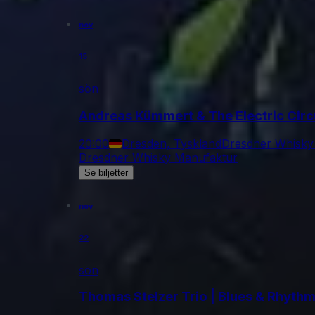
nov
15
sön
Andreas Kümmert & The Electric Circ
20:00
Dresden, Tyskland
Dresdner Whisky
Dresdner Whisky Manufaktur
Se biljetter
nov
22
sön
Thomas Stelzer Trio | Blues & Rhyth