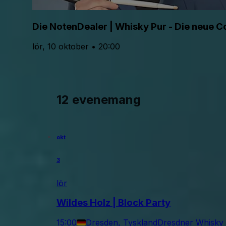
Die NotenDealer | Whisky Pur - Die neue
lör, 10 oktober • 20:00
12 evenemang
okt
3
lör
Wildes Holz | Block Party
15:00
Dresden, Tyskland
Dresdner Whisky