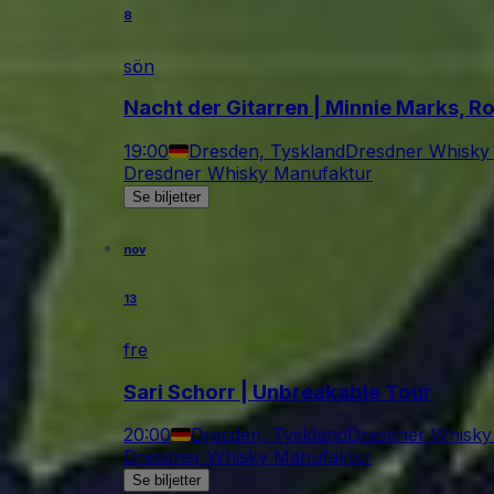
8
sön
Nacht der Gitarren | Minnie Marks, R
19:00
Dresden, Tyskland
Dresdner Whisky
Dresdner Whisky Manufaktur
Se biljetter
nov
13
fre
Sari Schorr | Unbreakable Tour
20:00
Dresden, Tyskland
Dresdner Whisky
Dresdner Whisky Manufaktur
Se biljetter