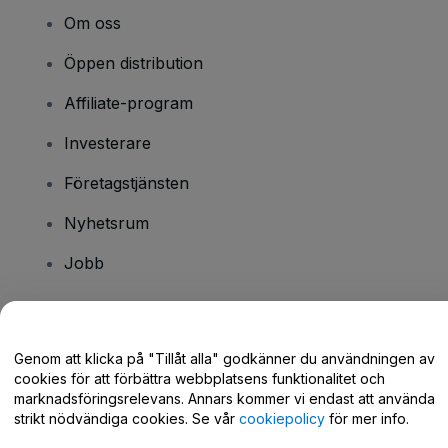
Om oss
Öppen distribution
Affiliate-program
Investerare
Företagstjänsten
Nyhetsrum
Jobb
Har du några frågor?
Genom att klicka på "Tillåt alla" godkänner du användningen av
cookies för att förbättra webbplatsens funktionalitet och
Hjälpcenter / Kontakta oss
marknadsföringsrelevans. Annars kommer vi endast att använda
strikt nödvändiga cookies. Se vår
cookiepolicy
för mer info.