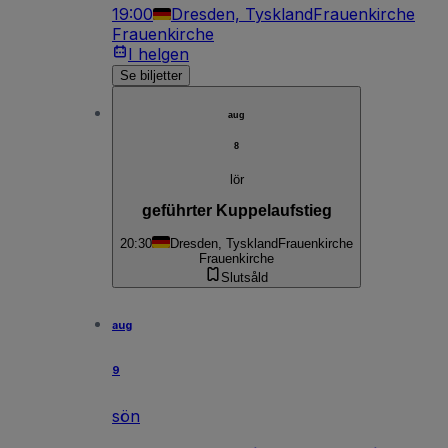
19:00
Dresden, Tyskland
Frauenkirche
Frauenkirche
I helgen
Se biljetter
aug
8
lör
geführter Kuppelaufstieg
20:30
Dresden, Tyskland
Frauenkirche
Frauenkirche
Slutsåld
aug
9
sön