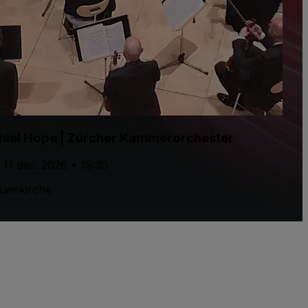
niel Hope | Zürcher Kammerorchester
, 11 dec. 2026 • 19:30
uenkirche