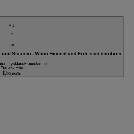
aug
7
fre
 und Staunen - Wenn Himmel und Erde sich berühren
den, Tyskland
Frauenkirche
Frauenkirche
Slutsåld