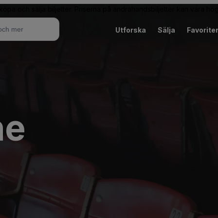
 köpa och sälja biljetter. Priserna på andrahandsbiljetter kan vara hög
Utforska
Sälja
Favorite
he