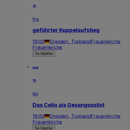
14
fre
geführter Kuppelaufstieg
19:00
Dresden, Tyskland
Frauenkirche
Frauenkirche
Se biljetter
aug
15
lör
Das Cello als Gesangssolist
19:00
Dresden, Tyskland
Frauenkirche
Frauenkirche
Se biljetter