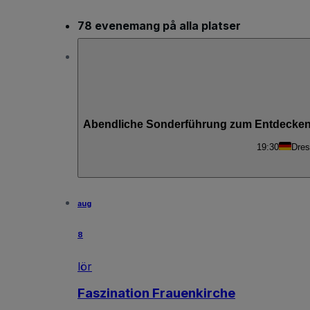
78 evenemang på alla platser
Abendliche Sonderführung zum Entdecken
19:30
Dres
aug
8
lör
Faszination Frauenkirche