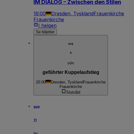
IM DIALOG – Zwischen den Stilen
16:00
Dresden, Tyskland
Frauenkirche
Frauenkirche
I helgen
Se biljetter
aug
9
sön
geführter Kuppelaufstieg
20:00
Dresden, Tyskland
Frauenkirche
Frauenkirche
Slutsåld
aug
11
tis