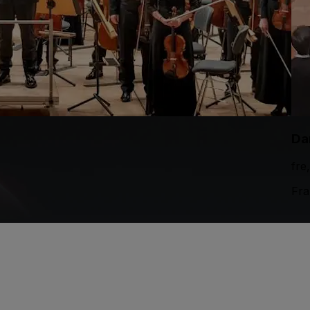
Da
fre
Fra