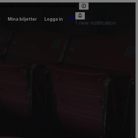
re eller lägre än det nominella värdet.
r
Mina biljetter
Logga in
1 new notification