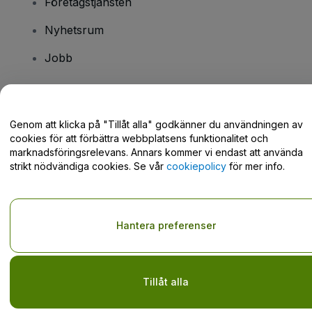
Företagstjänsten
Nyhetsrum
Jobb
Har du några frågor?
Genom att klicka på "Tillåt alla" godkänner du användningen av
cookies för att förbättra webbplatsens funktionalitet och
Hjälpcenter / Kontakta oss
marknadsföringsrelevans. Annars kommer vi endast att använda
strikt nödvändiga cookies. Se vår
cookiepolicy
för mer info.
Copyright © viagogo GmbH 2026
Företagsinformation
Hantera preferenser
Användande av denna webbsida medger godkännande av
användarvillkor
och
sekretesspolicy
och
cookiepolicy
och
mobilsekretesspolicy
Dela inte min personliga information/dina integritetsval
Tillåt alla