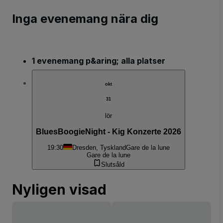
Inga evenemang nära dig
1 evenemang p&aring; alla platser
okt
31
lör
BluesBoogieNight - Kig Konzerte 2026
19:30
Dresden, Tyskland
Gare de la lune
Gare de la lune
Slutsåld
Nyligen visad