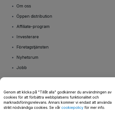
Om oss
Öppen distribution
Affiliate-program
Investerare
Företagstjänsten
Nyhetsrum
Jobb
Har du några frågor?
Genom att klicka på "Tillåt alla" godkänner du användningen av
cookies för att förbättra webbplatsens funktionalitet och
Hjälpcenter / Kontakta oss
marknadsföringsrelevans. Annars kommer vi endast att använda
strikt nödvändiga cookies. Se vår
cookiepolicy
för mer info.