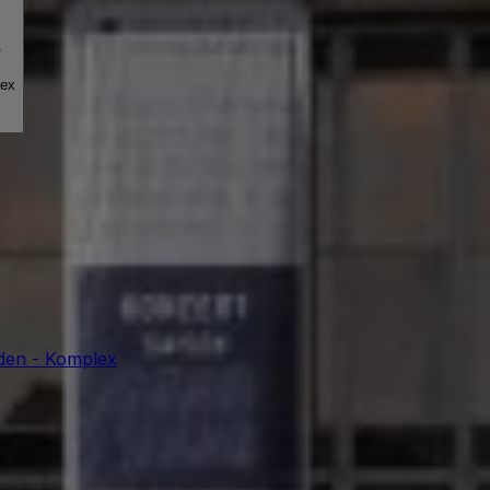
e
lex
sden - Komplex