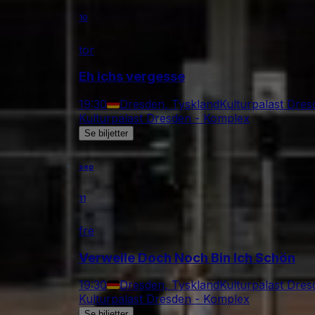
10
tor
Eh ichs vergesse
19:30
Dresden, Tyskland
Kulturpalast Dre
Kulturpalast Dresden - Komplex
Se biljetter
sep
11
fre
Verweile Doch Noch Bin Ich Schön
19:30
Dresden, Tyskland
Kulturpalast Dre
Kulturpalast Dresden - Komplex
Se biljetter