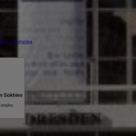
sden - Komplex
an Sokhiev
 Komplex