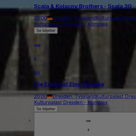
Scala & Kolacny Brothers - Scala 30
20:00
Dresden, Tyskland
Kulturpalast Dre
Kulturpalast Dresden - Komplex
Se biljetter
sep
5
lör
Die Erde Hat Eine Scheibe
20:00
Dresden, Tyskland
Kulturpalast Dre
Kulturpalast Dresden - Komplex
Se biljetter
sep
6