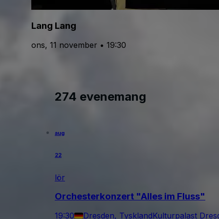
Lang Lang
ons, 11 november • 19:30
274 evenemang
aug
22
lör
Orchesterkonzert "Alles im Fluss"
19:30
Dresden, Tyskland
Kulturpalast Dre