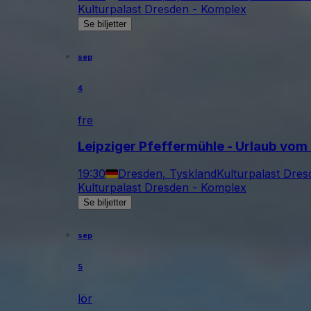
Kulturpalast Dresden - Komplex
Se biljetter
sep
4
fre
Leipziger Pfeffermühle - Urlaub vom
19:30
Dresden, Tyskland
Kulturpalast Dre
Kulturpalast Dresden - Komplex
Se biljetter
sep
5
lör