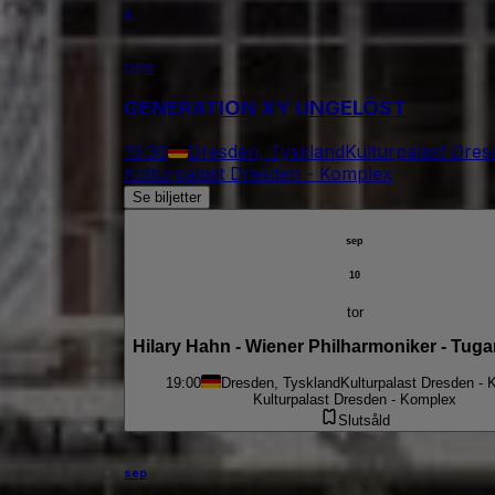
9
ons
GENERATION XY UNGELÖST
19:30
Dresden, Tyskland
Kulturpalast Dre
Kulturpalast Dresden - Komplex
Se biljetter
sep
10
tor
Hilary Hahn - Wiener Philharmoniker - Tug
19:00
Dresden, Tyskland
Kulturpalast Dresden -
Kulturpalast Dresden - Komplex
Slutsåld
sep