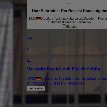
sön
Herr Schröder - Der Rest ist Hausaufgab
18:00
Dresden, Tyskland
Kulturpalast Dresden - Komp
Kulturpalast Dresden - Komplex
Slutsåld
sep
8
tis
Verweile Doch Noch Bin Ich Schön
19:30
Dresden, Tyskland
Kulturpalast Dre
Kulturpalast Dresden - Komplex
Se biljetter
sep