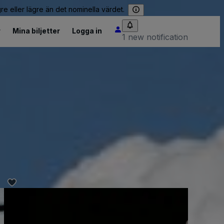
re eller lägre än det nominella värdet.
r
Mina biljetter
Logga in
1 new notification