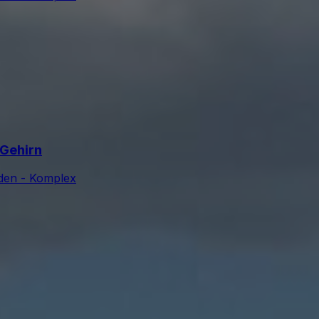
 Gehirn
sden - Komplex