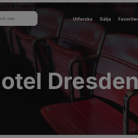
 köpa och sälja biljetter. Priserna på andrahandsbiljetter kan vara hög
Utforska
Sälja
Favorite
otel Dresden