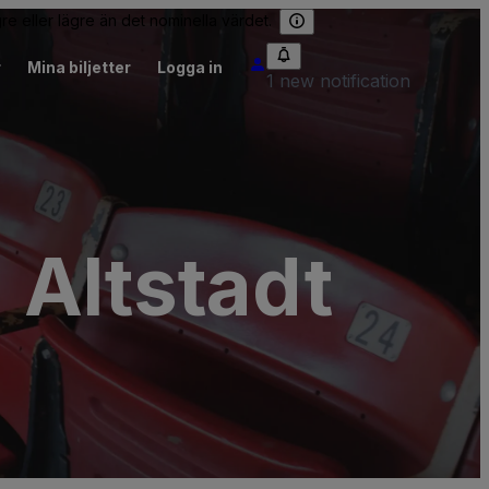
re eller lägre än det nominella värdet.
r
Mina biljetter
Logga in
1 new notification
 Altstadt