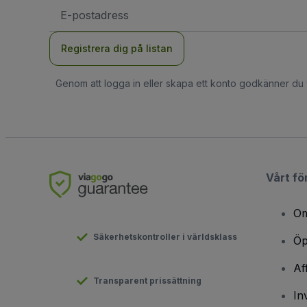
E-
postadress
Registrera dig på listan
Genom att logga in eller skapa ett konto godkänner du
Vårt fö
Om
Säkerhetskontroller i världsklass
Öp
Af
Transparent prissättning
In