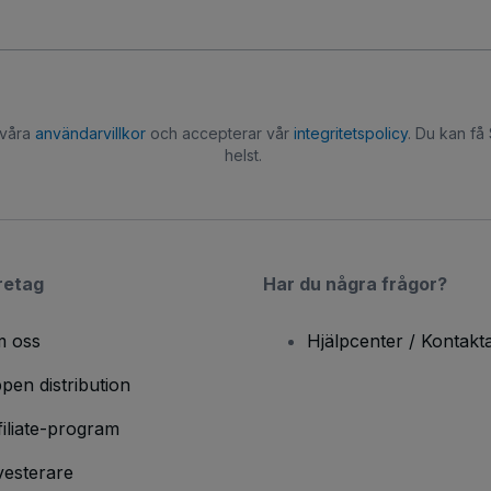
 våra
användarvillkor
och accepterar vår
integritetspolicy
. Du kan få
helst.
retag
Har du några frågor?
 oss
Hjälpcenter / Kontakt
pen distribution
filiate-program
vesterare