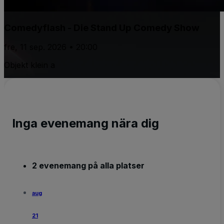
Comedyflash - Die Stand Up Comedy Show
fre, 11 sep. 2026 • 20:00
Objekt klein a
Inga evenemang nära dig
2 evenemang på alla platser
aug
21