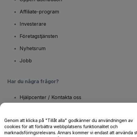
Affiliate-program
Investerare
Företagstjänsten
Nyhetsrum
Jobb
Har du några frågor?
Hjälpcenter / Kontakta oss
Genom att klicka på "Tillåt alla" godkänner du användningen av
cookies för att förbättra webbplatsens funktionalitet och
marknadsföringsrelevans. Annars kommer vi endast att använda st
Copyright © viagogo GmbH 2026
Företagsinformation