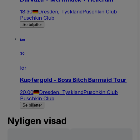
18:30
Dresden, Tyskland
Puschkin Club
Puschkin Club
Se biljetter
jan
30
lör
Kupfergold - Boss Bitch Barmaid Tour
20:00
Dresden, Tyskland
Puschkin Club
Puschkin Club
Se biljetter
Nyligen visad