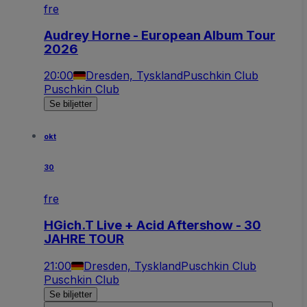
fre
Audrey Horne - European Album Tour
2026
20:00
Dresden, Tyskland
Puschkin Club
Puschkin Club
Se biljetter
okt
30
fre
HGich.T Live + Acid Aftershow - 30
JAHRE TOUR
21:00
Dresden, Tyskland
Puschkin Club
Puschkin Club
Se biljetter