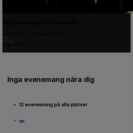
Misthyrming + Necrowretch
ons, 10-14 • Puschkin Club
Från 66 $
Inga evenemang nära dig
12 evenemang på alla platser
okt