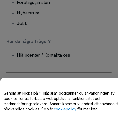
Företagstjänsten
Nyhetsrum
Jobb
Har du några frågor?
Hjälpcenter / Kontakta oss
Copyright © viagogo GmbH 2026
Företagsinformation
Användande av denna webbsida medger godkännande av
Genom att klicka på "Tillåt alla" godkänner du användningen av
användarvillkor
och
sekretesspolicy
och
cookiepolicy
och
mobilsekretesspolicy
cookies för att förbättra webbplatsens funktionalitet och
Dela inte min personliga information/dina integritetsval
marknadsföringsrelevans. Annars kommer vi endast att använda st
nödvändiga cookies. Se vår
cookiepolicy
för mer info.