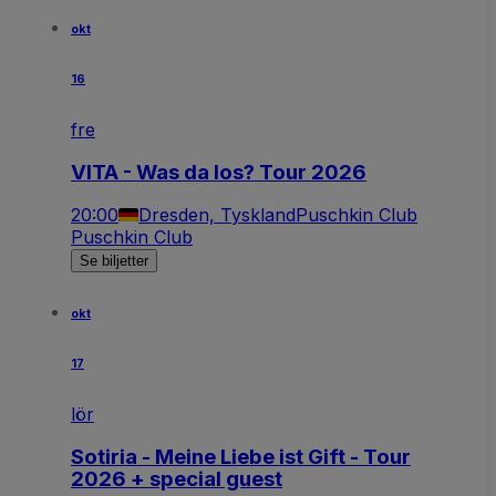
okt
16
fre
VITA - Was da los? Tour 2026
20:00
Dresden, Tyskland
Puschkin Club
Puschkin Club
Se biljetter
okt
17
lör
Sotiria - Meine Liebe ist Gift - Tour
2026 + special guest