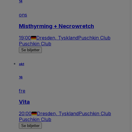
14
ons
Misthyrming + Necrowretch
19:00
Dresden, Tyskland
Puschkin Club
Puschkin Club
Se biljetter
okt
16
fre
Vita
20:00
Dresden, Tyskland
Puschkin Club
Puschkin Club
Se biljetter