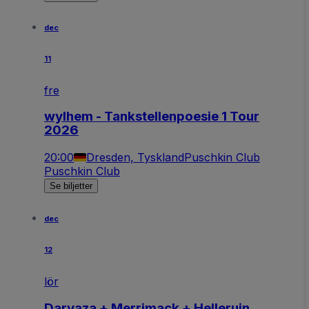
dec
11
fre
wylhem - Tankstellenpoesie 1 Tour
2026
20:00
Dresden, Tyskland
Puschkin Club
Puschkin Club
Se biljetter
dec
12
lör
Darvaza + Merrimack + Helleruin