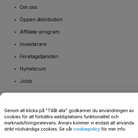
Om oss
Öppen distribution
Affiliate-program
Investerare
Företagstjänsten
Nyhetsrum
Jobb
Har du några frågor?
Genom att klicka på "Tillåt alla" godkänner du användningen av
cookies för att förbättra webbplatsens funktionalitet och
Hjälpcenter / Kontakta oss
marknadsföringsrelevans. Annars kommer vi endast att använda
strikt nödvändiga cookies. Se vår
cookiepolicy
för mer info.