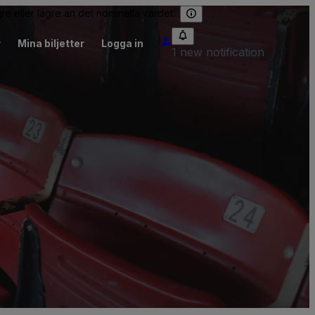
re eller lägre än det nominella värdet.
r
Mina biljetter
Logga in
1 new notification