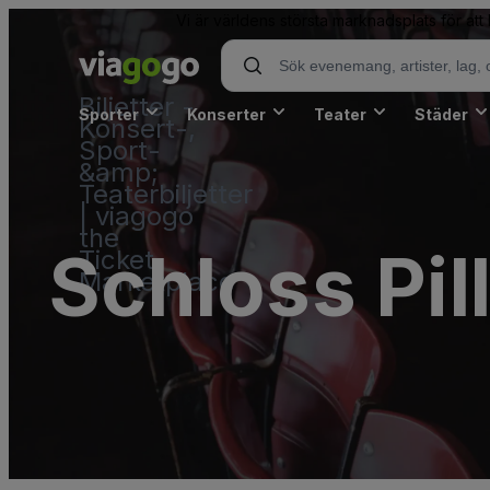
Vi är världens största marknadsplats för att
Biljetter -
Sporter
Konserter
Teater
Städer
Konsert-,
Sport-
&amp;
Teaterbiljetter
| viagogo
the
Schloss Pill
Ticket
Marketplace