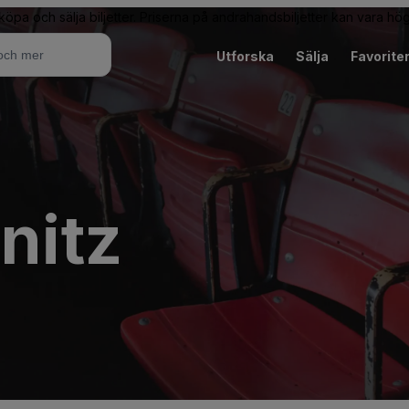
 köpa och sälja biljetter. Priserna på andrahandsbiljetter kan vara hög
Utforska
Sälja
Favorite
nitz