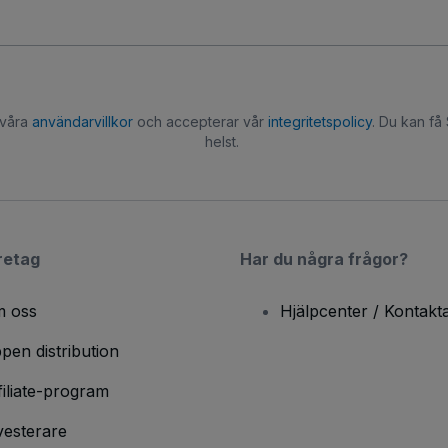
 våra
användarvillkor
och accepterar vår
integritetspolicy
. Du kan få
helst.
retag
Har du några frågor?
 oss
Hjälpcenter / Kontakt
pen distribution
filiate-program
vesterare