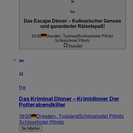
30
fre
Das Escape Dinner – Kulinarischer Genuss
und garantierter Rätselspaß!
19:00
Dresden, Tyskland
Schlosshotel Pillnitz
Schlosshotel Pillnitz
Slutsåld
jan
22
fre
Das Kriminal Dinner – Krimidinner Der
Polterabendkiller
19:00
Dresden, Tyskland
Schlosshotel Pillnitz
Schlosshotel Pillnitz
Se biljetter