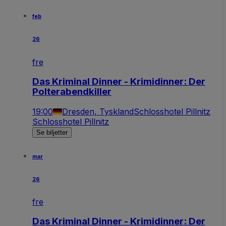
feb
26
fre
Das Kriminal Dinner - Krimidinner: Der
Polterabendkiller
19:00
Dresden, Tyskland
Schlosshotel Pillnitz
Schlosshotel Pillnitz
Se biljetter
mar
26
fre
Das Kriminal Dinner - Krimidinner: Der