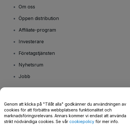
Om oss
Öppen distribution
Affiliate-program
Investerare
Företagstjänsten
Nyhetsrum
Jobb
Har du några frågor?
Genom att klicka på "Tillåt alla" godkänner du användningen av
cookies för att förbättra webbplatsens funktionalitet och
Hjälpcenter / Kontakta oss
marknadsföringsrelevans. Annars kommer vi endast att använda
strikt nödvändiga cookies. Se vår
cookiepolicy
för mer info.