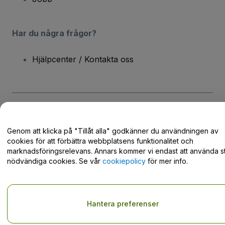
Har du några frågor?
Hjälpcenter / Kontakta oss
Copyright © viagogo GmbH 2026
Företagsinformation
Användande av denna webbsida medger godkännande av
Genom att klicka på "Tillåt alla" godkänner du användningen av
användarvillkor
och
sekretesspolicy
och
cookiepolicy
och
cookies för att förbättra webbplatsens funktionalitet och
mobilsekretesspolicy
Dela inte min personliga information/dina integritetsval
marknadsföringsrelevans. Annars kommer vi endast att använda st
nödvändiga cookies. Se vår
cookiepolicy
för mer info.
Hantera preferenser