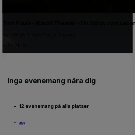
Tom Pauls - Macht Theater - Ein Stück vom Lebe
lör, 09-05 • Tom-Pauls-Theater
Från 78 $
Inga evenemang nära dig
12 evenemang på alla platser
aug