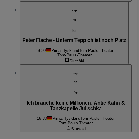
sep
19
lör
Peter Flache - Unterm Teppich ist noch Platz
19:30
Pirna, Tyskland
Tom-Pauls-Theater
Tom-Pauls-Theater
Slutsåld
sep
25
fre
Ich brauche keine Millionen: Antje Kahn &
Tanzkapelle Julischka
19:30
Pirna, Tyskland
Tom-Pauls-Theater
Tom-Pauls-Theater
Slutsåld