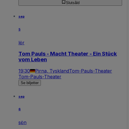
Slutsåld
sep
5
lör
Tom Pauls - Macht Theater - Ein Stück
vom Leben
19:30
Pirna, Tyskland
Tom-Pauls-Theater
Tom-Pauls-Theater
Se biljetter
sep
6
sön