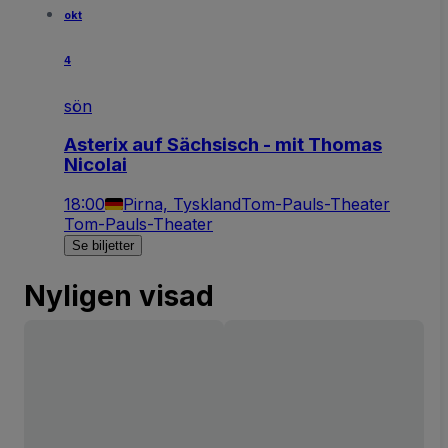
okt
4
sön
Asterix auf Sächsisch - mit Thomas
Nicolai
18:00
Pirna, Tyskland
Tom-Pauls-Theater
Tom-Pauls-Theater
Se biljetter
Nyligen visad