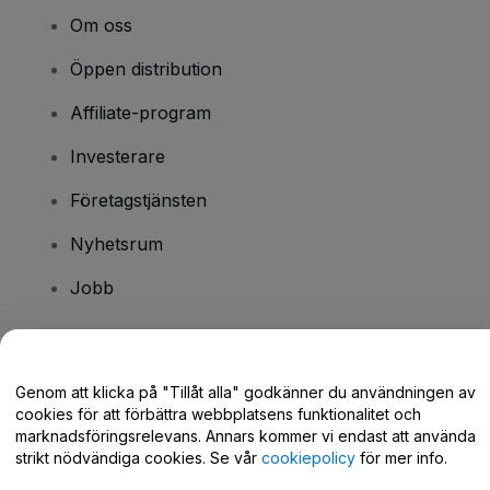
Om oss
Öppen distribution
Affiliate-program
Investerare
Företagstjänsten
Nyhetsrum
Jobb
Har du några frågor?
Genom att klicka på "Tillåt alla" godkänner du användningen av
cookies för att förbättra webbplatsens funktionalitet och
Hjälpcenter / Kontakta oss
marknadsföringsrelevans. Annars kommer vi endast att använda
strikt nödvändiga cookies. Se vår
cookiepolicy
för mer info.