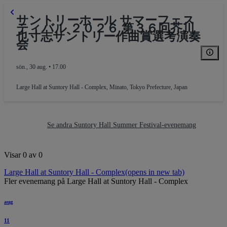
サントリーホール サマーフェス
ティバル ２０２６ 第３６回芥川
也寸志サントリー作曲賞選考演奏
会
sön., 30 aug. • 17.00
Large Hall at Suntory Hall - Complex
,
Minato, Tokyo Prefecture, Japan
Se andra Suntory Hall Summer Festival-evenemang
Block L
Visar 0 av 0
Large Hall at Suntory Hall - Complex
(opens in new tab)
Fler evenemang på Large Hall at Suntory Hall - Complex
aug
11