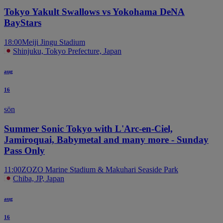
Tokyo Yakult Swallows vs Yokohama DeNA
BayStars
18:00
Meiji Jingu Stadium
Shinjuku, Tokyo Prefecture, Japan
aug
16
sön
Summer Sonic Tokyo with L'Arc-en-Ciel,
Jamiroquai, Babymetal and many more - Sunday
Pass Only
11:00
ZOZO Marine Stadium & Makuhari Seaside Park
Chiba, JP, Japan
aug
16