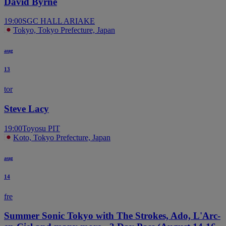
David Byrne
19:00
SGC HALL ARIAKE
Tokyo, Tokyo Prefecture, Japan
aug
13
tor
Steve Lacy
19:00
Toyosu PIT
Koto, Tokyo Prefecture, Japan
aug
14
fre
Summer Sonic Tokyo with The Strokes, Ado, L'Arc-