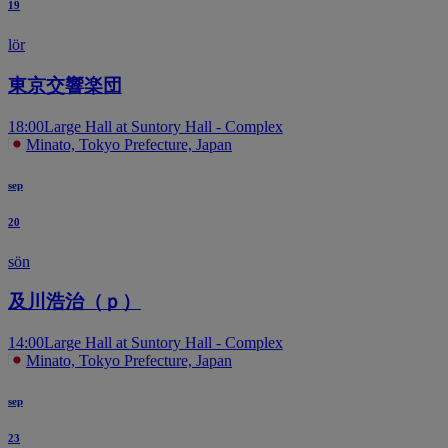
19
lör
東京交響楽団
18:00
Large Hall at Suntory Hall - Complex
Minato, Tokyo Prefecture, Japan
sep
20
sön
及川浩治（ｐ）
14:00
Large Hall at Suntory Hall - Complex
Minato, Tokyo Prefecture, Japan
sep
23