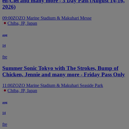
en-Ciel and many more - 3 Day Pass (August 14-16,
2026)
09:00
ZOZO Marine Stadium & Makuhari Messe
Chiba, JP, Japan
aug
14
fre
Summer Sonic Tokyo with The Strokes, Bump of
Chicken, Jennie and many more - Friday Pass Only
11:00
ZOZO Marine Stadium & Makuhari Seaside Park
Chiba, JP, Japan
aug
14
fre