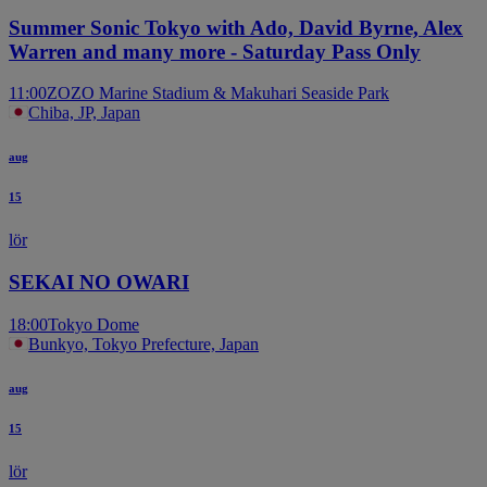
Summer Sonic Tokyo with Ado, David Byrne, Alex
Warren and many more - Saturday Pass Only
11:00
ZOZO Marine Stadium & Makuhari Seaside Park
Chiba, JP, Japan
aug
15
lör
SEKAI NO OWARI
18:00
Tokyo Dome
Bunkyo, Tokyo Prefecture, Japan
aug
15
lör