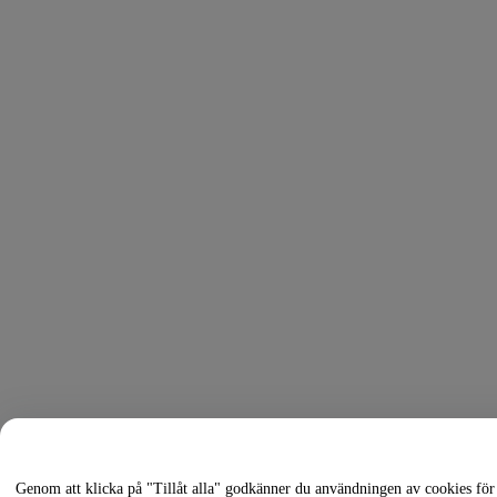
Genom att klicka på "Tillåt alla" godkänner du användningen av cookies för 