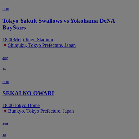
sön
Tokyo Yakult Swallows vs Yokohama DeNA
BayStars
18:00
Meiji Jingu Stadium
Shinjuku, Tokyo Prefecture, Japan
aug
16
sön
SEKAI NO OWARI
18:00
Tokyo Dome
Bunkyo, Tokyo Prefecture, Japan
aug
18