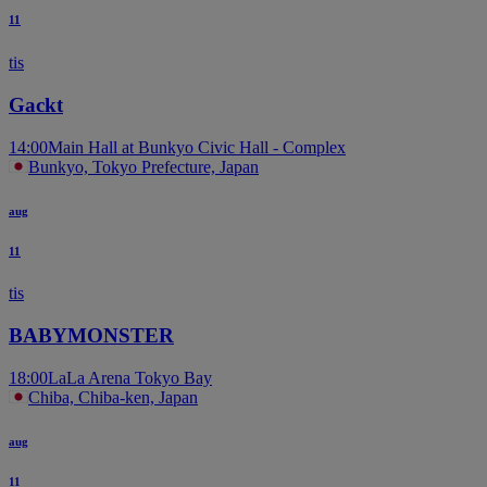
11
tis
Gackt
14:00
Main Hall at Bunkyo Civic Hall - Complex
Bunkyo, Tokyo Prefecture, Japan
aug
11
tis
BABYMONSTER
18:00
LaLa Arena Tokyo Bay
Chiba, Chiba-ken, Japan
aug
11