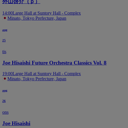
外山啓介（ｐ）
14:00
Large Hall at Suntory Hall - Complex
Minato, Tokyo Prefecture, Japan
aug
25
tis
Joe Hisaishi Future Orchestra Classics Vol. 8
19:00
Large Hall at Suntory Hall - Complex
Minato, Tokyo Prefecture, Japan
aug
26
ons
Joe Hisaishi