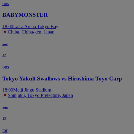
ons
BABYMONSTER
18:00
LaLa Arena Tokyo Bay
Chiba, Chiba-ken, Japan
aug
12
ons
Tokyo Yakult Swallows vs Hiroshima Toyo Carp
18:00
Meiji Jingu Stadium
Shinjuku, Tokyo Prefecture, Japan
aug
13
tor