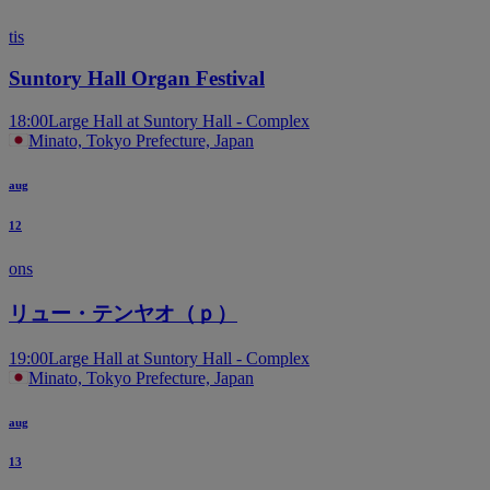
tis
Suntory Hall Organ Festival
18:00
Large Hall at Suntory Hall - Complex
Minato, Tokyo Prefecture, Japan
aug
12
ons
リュー・テンヤオ（ｐ）
19:00
Large Hall at Suntory Hall - Complex
Minato, Tokyo Prefecture, Japan
aug
13