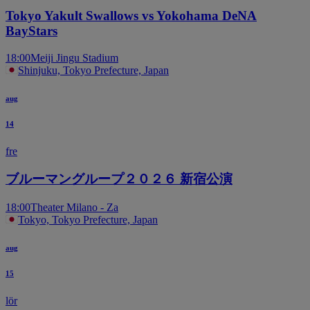
Tokyo Yakult Swallows vs Yokohama DeNA
BayStars
18:00
Meiji Jingu Stadium
Shinjuku, Tokyo Prefecture, Japan
aug
14
fre
ブルーマングループ２０２６ 新宿公演
18:00
Theater Milano - Za
Tokyo, Tokyo Prefecture, Japan
aug
15
lör