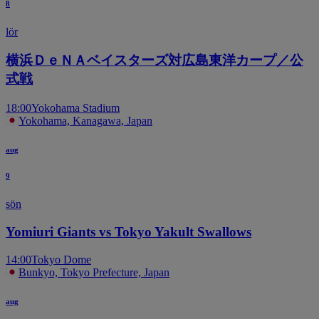
8
lör
横浜ＤｅＮＡベイスターズ対広島東洋カープ／公
式戦
18:00
Yokohama Stadium
Yokohama, Kanagawa, Japan
aug
9
sön
Yomiuri Giants vs Tokyo Yakult Swallows
14:00
Tokyo Dome
Bunkyo, Tokyo Prefecture, Japan
aug