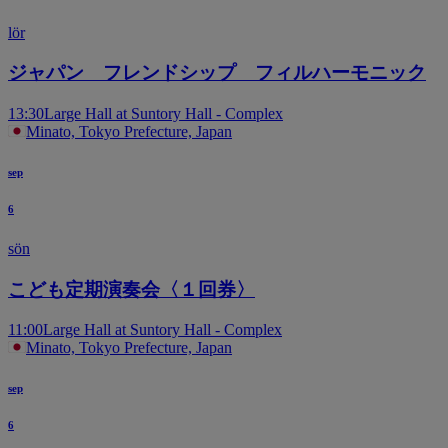
lör
ジャパン フレンドシップ フィルハーモニック
13:30
Large Hall at Suntory Hall - Complex
Minato, Tokyo Prefecture, Japan
sep
6
sön
こども定期演奏会〈１回券〉
11:00
Large Hall at Suntory Hall - Complex
Minato, Tokyo Prefecture, Japan
sep
6