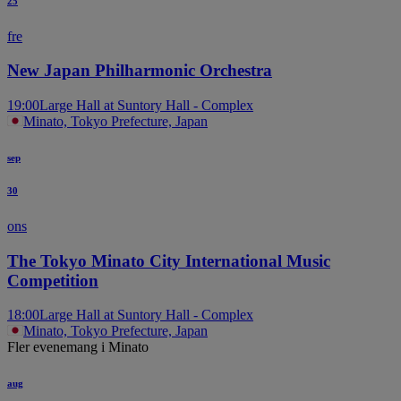
25
fre
New Japan Philharmonic Orchestra
19:00
Large Hall at Suntory Hall - Complex
Minato, Tokyo Prefecture, Japan
sep
30
ons
The Tokyo Minato City International Music
Competition
18:00
Large Hall at Suntory Hall - Complex
Minato, Tokyo Prefecture, Japan
Fler evenemang i Minato
aug