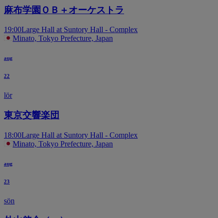
麻布学園ＯＢ＋オーケストラ
19:00
Large Hall at Suntory Hall - Complex
Minato, Tokyo Prefecture, Japan
aug
22
lör
東京交響楽団
18:00
Large Hall at Suntory Hall - Complex
Minato, Tokyo Prefecture, Japan
aug
23
sön