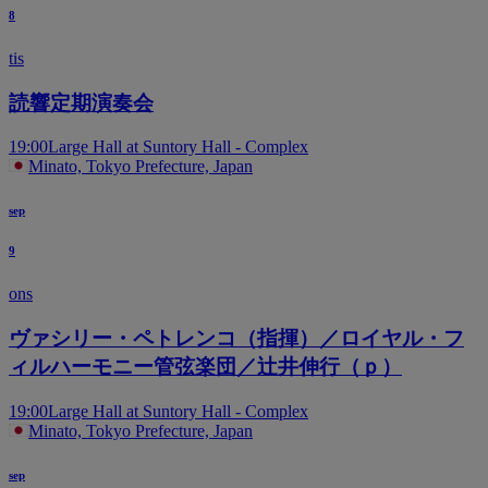
8
tis
読響定期演奏会
19:00
Large Hall at Suntory Hall - Complex
Minato, Tokyo Prefecture, Japan
sep
9
ons
ヴァシリー・ペトレンコ（指揮）／ロイヤル・フ
ィルハーモニー管弦楽団／辻井伸行（ｐ）
19:00
Large Hall at Suntory Hall - Complex
Minato, Tokyo Prefecture, Japan
sep