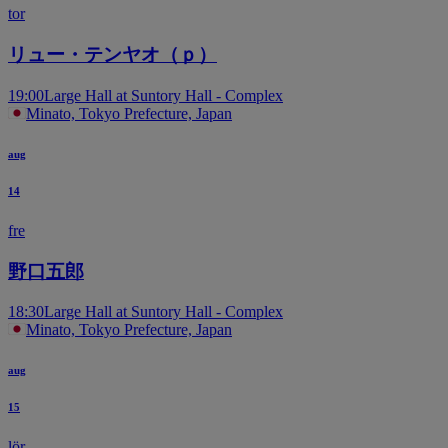
tor
リュー・テンヤオ（ｐ）
19:00
Large Hall at Suntory Hall - Complex
Minato, Tokyo Prefecture, Japan
aug
14
fre
野口五郎
18:30
Large Hall at Suntory Hall - Complex
Minato, Tokyo Prefecture, Japan
aug
15
lör