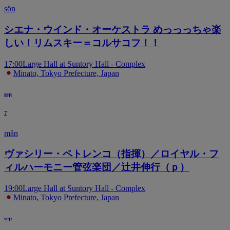
sön
シエナ・ウインド・オーケストラ めっっっちゃ楽
しい！リムスキー＝コルサコフ！！
17:00
Large Hall at Suntory Hall - Complex
Minato, Tokyo Prefecture, Japan
sep
7
mån
ヴァシリー・ペトレンコ（指揮）／ロイヤル・フ
ィルハーモニー管弦楽団／辻井伸行（ｐ）
19:00
Large Hall at Suntory Hall - Complex
Minato, Tokyo Prefecture, Japan
sep