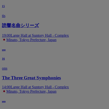
15
tis
読響名曲シリーズ
19:00
Large Hall at Suntory Hall - Complex
Minato, Tokyo Prefecture, Japan
sep
16
ons
The Three Great Symphonies
14:00
Large Hall at Suntory Hall - Complex
Minato, Tokyo Prefecture, Japan
sep