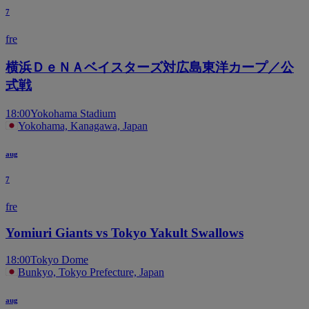
7
fre
横浜ＤｅＮＡベイスターズ対広島東洋カープ／公
式戦
18:00
Yokohama Stadium
Yokohama, Kanagawa, Japan
aug
7
fre
Yomiuri Giants vs Tokyo Yakult Swallows
18:00
Tokyo Dome
Bunkyo, Tokyo Prefecture, Japan
aug