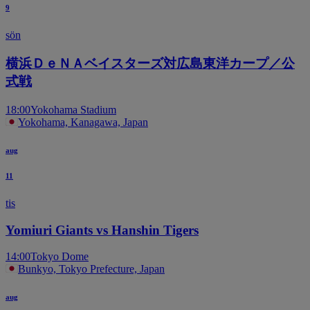
9
sön
横浜ＤｅＮＡベイスターズ対広島東洋カープ／公
式戦
18:00
Yokohama Stadium
Yokohama, Kanagawa, Japan
aug
11
tis
Yomiuri Giants vs Hanshin Tigers
14:00
Tokyo Dome
Bunkyo, Tokyo Prefecture, Japan
aug