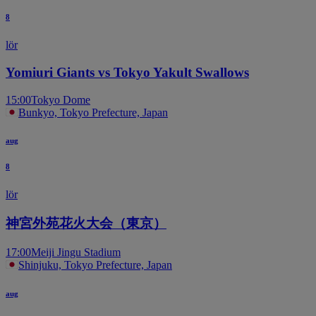
8
lör
Yomiuri Giants vs Tokyo Yakult Swallows
15:00
Tokyo Dome
Bunkyo, Tokyo Prefecture, Japan
aug
8
lör
神宮外苑花火大会（東京）
17:00
Meiji Jingu Stadium
Shinjuku, Tokyo Prefecture, Japan
aug