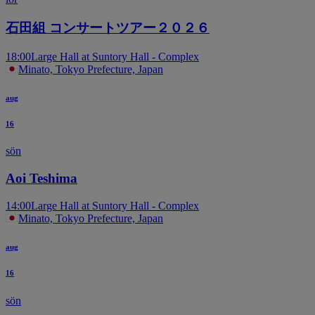
石田組 コンサートツアー２０２６
18:00
Large Hall at Suntory Hall - Complex
Minato, Tokyo Prefecture, Japan
aug
16
sön
Aoi Teshima
14:00
Large Hall at Suntory Hall - Complex
Minato, Tokyo Prefecture, Japan
aug
16
sön