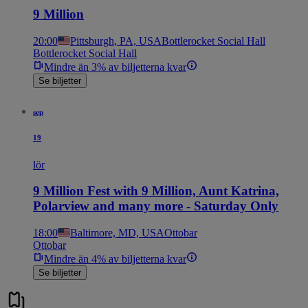
9 Million
20:00
Pittsburgh, PA, USA
Bottlerocket Social Hall
Bottlerocket Social Hall
Mindre än 3% av biljetterna kvar
Se biljetter
sep
19
lör
9 Million Fest with 9 Million, Aunt Katrina,
Polarview and many more - Saturday Only
18:00
Baltimore, MD, USA
Ottobar
Ottobar
Mindre än 4% av biljetterna kvar
Se biljetter