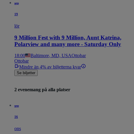
sep
19
lör
9 Million Fest with 9 Million, Aunt Katrina,
Polarview and many more - Saturday Only
18:00
Baltimore, MD, USA
Ottobar
Ottobar
Mindre än 4% av biljetterna kvar
Se biljetter
2 evenemang på alla platser
sep
16
ons