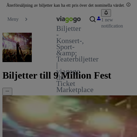
Återförsäljning av biljetter kan ha ett pris över det nominella värdet.
Meny
1 new
notification
Biljetter
-
Konsert-,
Sport-
&amp;
Teaterbiljetter
|
viagogo
Biljetter till 9 Million Fest
the
Ticket
Marketplace