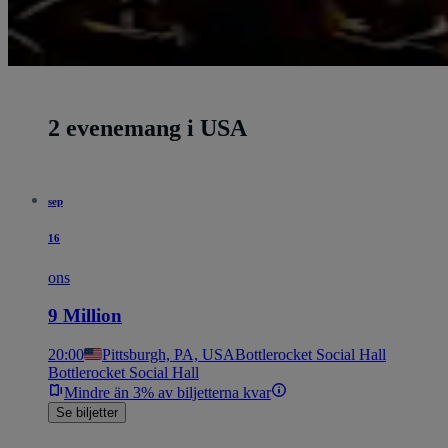
2 evenemang i USA
sep
16
ons
9 Million
20:00
Pittsburgh, PA, USA
Bottlerocket Social Hall
Bottlerocket Social Hall
Mindre än 3% av biljetterna kvar
Se biljetter