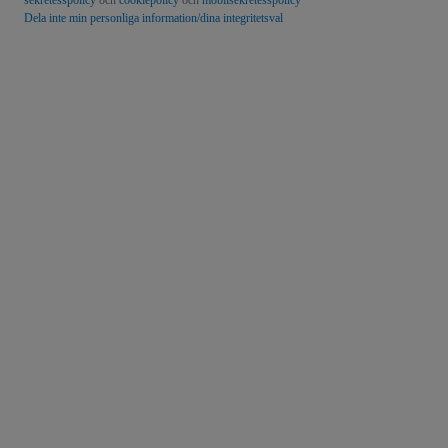
sekretesspolicy
och
cookiepolicy
och
mobilsekretesspolicy
Dela inte min personliga information/dina integritetsval