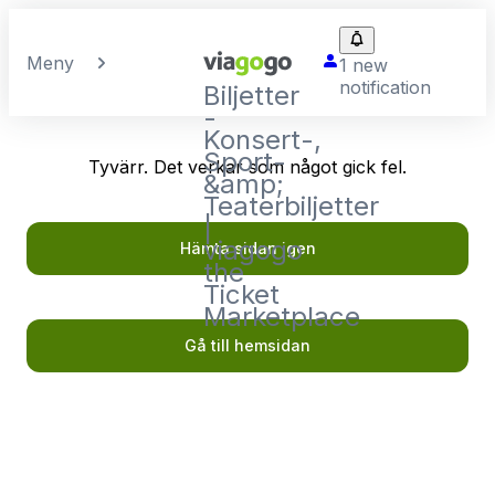
Meny
1 new
notification
Biljetter
-
Konsert-,
Sport-
Tyvärr. Det verkar som något gick fel.
&amp;
Teaterbiljetter
|
viagogo
Hämta sidan igen
the
Ticket
Marketplace
Gå till hemsidan