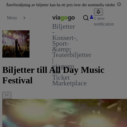
Återförsäljning av biljetter kan ha ett pris över det nominella värdet.
Meny
1 new
notification
Biljetter
-
Konsert-,
Sport-
&amp;
Teaterbiljetter
|
viagogo
Biljetter till All Day Music
the
Ticket
Festival
Marketplace