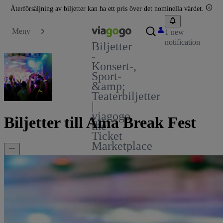
Återförsäljning av biljetter kan ha ett pris över det nominella värdet.
Meny
1 new
notification
Biljetter
-
Konsert-,
Sport-
&amp;
Teaterbiljetter
|
viagogo
Biljetter till Ama Break Fest
the
Ticket
Marketplace