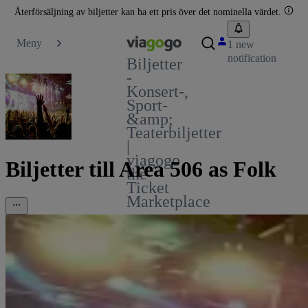
Återförsäljning av biljetter kan ha ett pris över det nominella värdet.
Meny
1 new
notification
Biljetter
-
Konsert-,
Sport-
&amp;
Teaterbiljetter
|
viagogo
Biljetter till Area 506 as Folk
the
Ticket
Marketplace